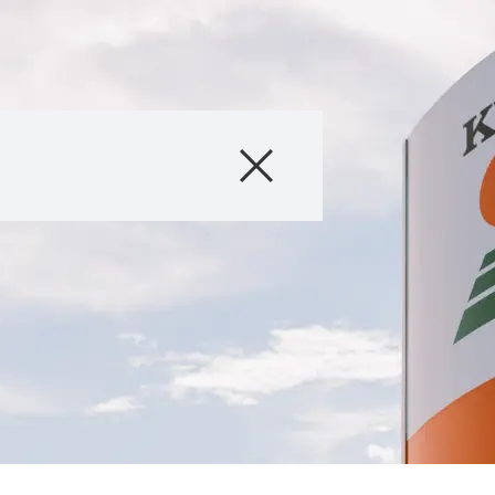
Produkte
Beratung
Stories & Event
Digitale Service
Über uns
Karriere