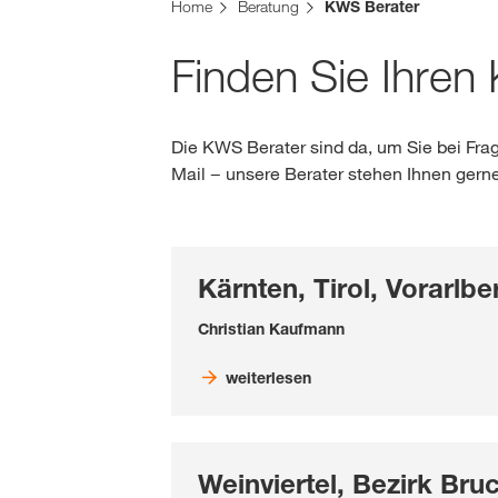
Sie befinden sich auf der KWS Website für Öster
Home
Beratung
KWS Berater
Möchten Sie jetzt wechseln?
Finden Sie Ihren
JETZT WECHSELN
Die KWS Berater sind da, um Sie bei Fra
Mail − unsere Berater stehen Ihnen gern
Kärnten, Tirol, Vorarlb
Christian Kaufmann
weiterlesen
Weinviertel, Bezirk Bruc