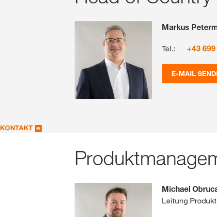
Markus Peterm
Tel.:
+43 699
E-MAIL SEND
KONTAKT
Produktmanage
Michael Obruc
Leitung Produ