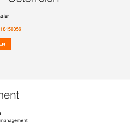
aier
 18150356
EN
ment
a
ktmanagement