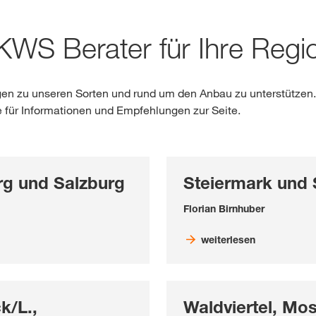
reich. Für diese Seite existiert eine alternative Seite für Ihr Land:
Webshop
 KWS Berater für Ihre Regi
DIESMAL
Exklusiver Inha
gen zu unseren Sorten und rund um den Anbau zu unterstützen
mit
myKWS
e für Informationen und Empfehlungen zur Seite.
RE
erg und Salzburg
Steiermark und
Florian Birnhuber
Internation
weiterlesen
der KWS Gro
kws.com/co
k/L.,
Waldviertel, Mos