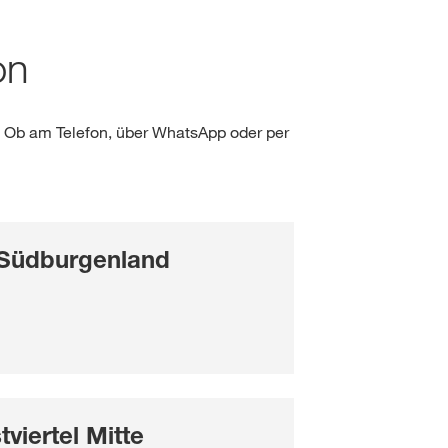
Wetter
on
Arbeiten bei KWS
NICHT MEHR FRAGEN
 NICHT WECHSELN
Job Portal ↗
lt
. Ob am Telefon, über WhatsApp oder per
LOGIN
GISTRIEREN
 Südburgenland
ale Themen
up unter
rp
tviertel Mitte