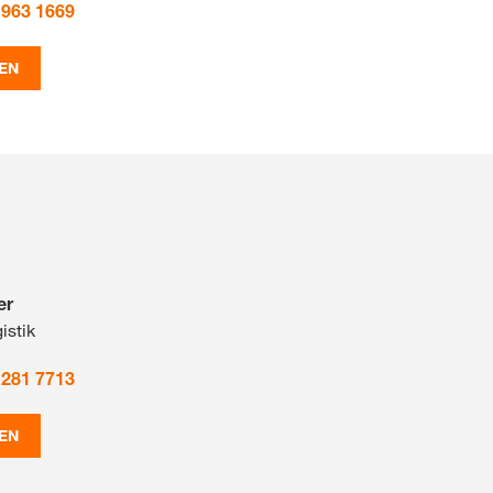
 963 1669
EN
er
istik
 281 7713
EN