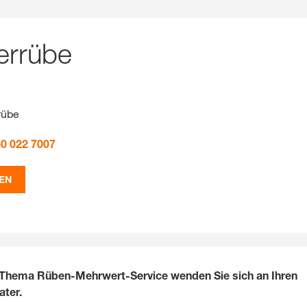
errübe
rübe
40 022 7007
EN
 Thema Rüben-Mehrwert-Service wenden Sie sich an Ihren
ter.