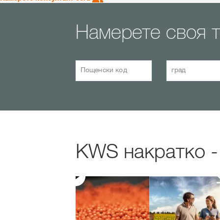
Намерете своя 
Пощенски код
град
KWS накратко - 