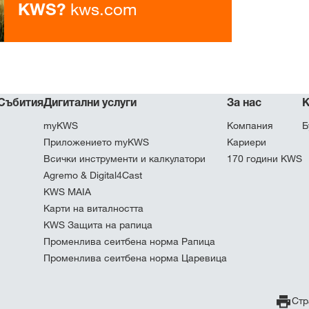
kws.com
KWS?
 Събития
Дигитални услуги
За нас
К
myKWS
Компания
Б
Приложението myKWS
Кариери
Всички инструменти и калкулатори
170 години KWS
Agremo & Digital4Cast
KWS MAIA
Карти на виталността
KWS Защита на рапица
Променлива сеитбена норма Рапица
Променлива сеитбена норма Царевица
Стр