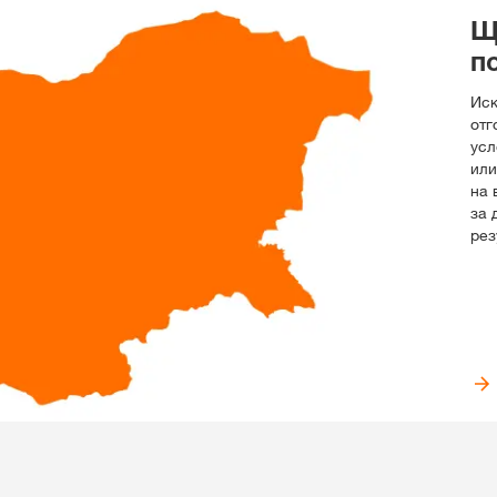
Щ
п
Иск
отг
усл
или
на 
за 
рез