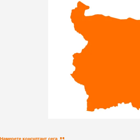
Намерете консултант сега