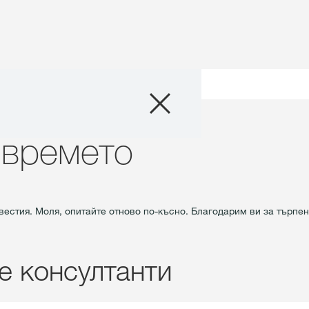
Продукти
времето
Агро съвети
 времето
Истории и Съб
вестия. Моля, опитайте отново по-късно. Благодарим ви за търпен
Дигитални услу
За нас
е консултанти
Контакт