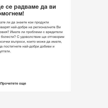
е се радваме да ви
KWS Защита на рапица
170 години KWS
Бургас, Ямбол, Сливен
омогнем!
Променлива сеитбена 
ате ли да знаете кои продукти
Рапица
оварят най-добре на регионалните Ви
овия? Имате ли проблеми с вредители
Променлива сеитбена 
 болести? С удоволствие ще отговорим
Царевица
всички въпроси, които може да имате,
да постигнете най-добри добиви и
ултати.
Прочетете още