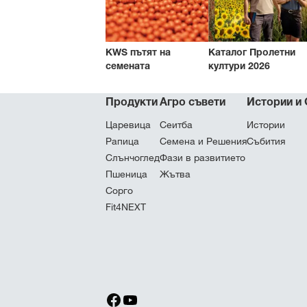
KWS пътят на
Каталог Пролетни
семената
култури 2026
Продукти
Агро съвети
Истории и
Царевица
Cеитба
Истории
Рапица
Семена и Решения
Събития
Слънчоглед
Фази в развитието
Пшеница
Жътва
Cорго
Fit4NEXT