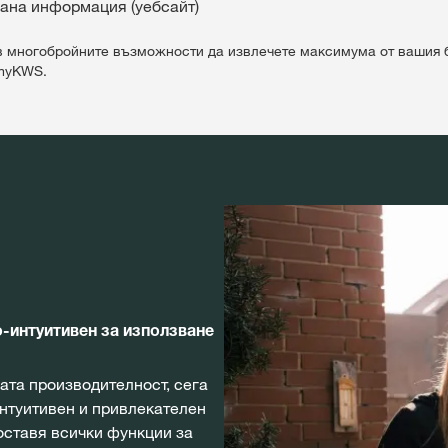
ана информация (уебсайт)
в многобройните възможности да извлечете максимума от вашия 
 myKWS.
-интуитивен за използване
ата производителност, сега
интуитивен и привлекателен
оставя всички функции за