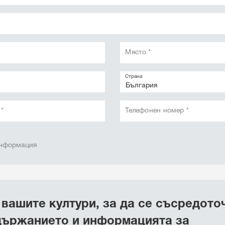
Място *
Страна
*
Телефонен номер *
информация
вашите култури, за да се съсредото
държанието и информацията за