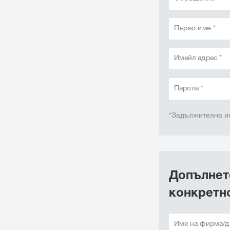
Първо име *
Имейл адрес *
Парола *
*Задължителна 
Допълнете
конкретн
Име на фирма/д