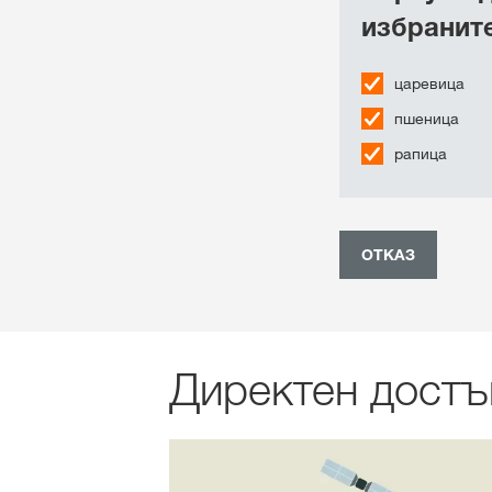
избраните
царевица
пшеница
рапица
ОТКАЗ
Директен достъ