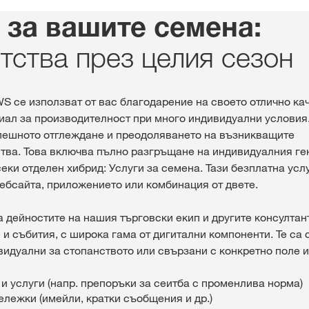
 за вашите семена:
ства през целия сезон
S се използват от вас благодарение на своето отлично ка
иал за производителност при много индивидуални услови
пешното отглеждане и преодоляването на възникващите
тва. Това включва пълно разгръщане на индивидуалния ге
еки отделен хибрид: Услуги за семена. Тази безплатна усл
уебсайта, приложението или комбинация от двете.
дейностите на нашия търговски екип и другите консултант
 и събития, с широка гама от дигитални компоненти. Те са
видуални за стопанството или свързани с конкретно поле и
и услуги (напр. препоръки за сеитба с променлива норма)
ележки (имейли, кратки съобщения и др.)