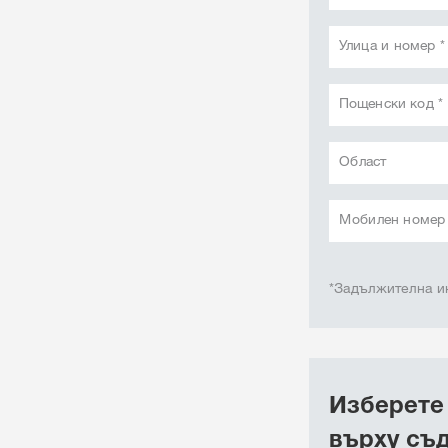
Улица и номер *
Пощенски код *
Област
Мобилен номер 
*Задължителна 
Изберете 
върху съ