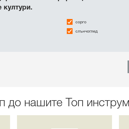
 култури.
сорго
слънчоглед
п до нашите Топ инстру