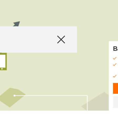
Продукти
В
Агро съвети
Истории и Съб
Дигитални услу
За нас
Контакт