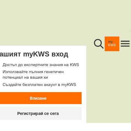
Царевица
Дигитални услуги
Агро съвети
Рапица
myKWS
Слънчоглед
Cеитба
Приложението myKWS
ашият myKWS вход
Истории и Събит
Пшеница
Семена и Решения
Всички инструменти и
Достъп до експертните знания на KWS
калкулатори
Използвайте пълния генетичен
ития
Cорго
Фази в развитието
Истории
потенциал на вашия хи
За нас
Създайте безплатен акаунт в myKWS
Agremo & Digital4Cast
ги
Fit4NEXT
Жътва
Събития
Влизане
KWS MAIA
Компания
Регистрирай се сега
Контакт
Карти на виталността
Кариери