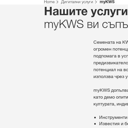
Home
Дигитални услуги
myKWS
Нашите услуги
myKWS ви съпът
Семената на KW
огромен потенц
подпомага в ус
предизвикателс
потенциал на вс
използва чрез 
myKWS допълва 
като демо опити
културата, инди
Инструменти 
Известия и б