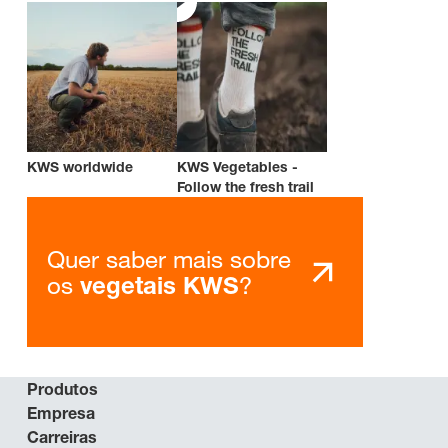
KWS worldwide
KWS Vegetables -
Follow the fresh trail
Quer saber mais sobre
os
?
vegetais KWS
Produtos
Empresa
Carreiras