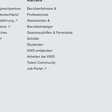
Karriere
sprechpartner
Berufserfahrene &
Deutschland
Professionals
sführung ↗
Absolventen &
tions ↗
Berufseinsteiger
iches
Saisonaushilfen & Ferienjobs
 ↗
Schüler
Studenten
KWS entdecken
Arbeiten bei KWS
Talent Community
Job Portal ↗