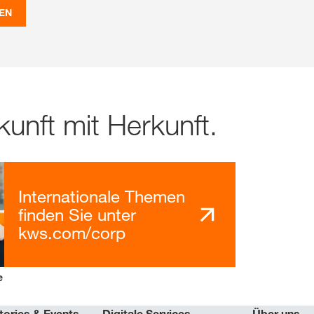
EN
unft mit Herkunft.
Internationale Themen
finden Sie unter
kws.com/corp
e