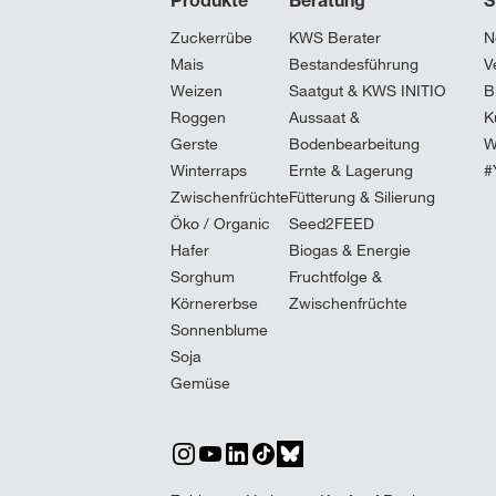
Produkte
Beratung
S
Zuckerrübe
KWS Berater
N
Mais
Bestandesführung
V
Weizen
Saatgut & KWS INITIO
B
Roggen
Aussaat &
K
Gerste
Bodenbearbeitung
W
Winterraps
Ernte & Lagerung
#
Zwischenfrüchte
Fütterung & Silierung
Öko / Organic
Seed2FEED
Hafer
Biogas & Energie
Sorghum
Fruchtfolge &
Körnererbse
Zwischenfrüchte
Sonnenblume
Soja
Gemüse