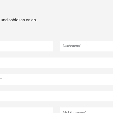
Shop
s und schicken es ab.
Exklusiver Inha
mit
myKWS
Nachname*
RE
t*
Internation
der KWS Gro
kws.com/co
Mobilnummer*