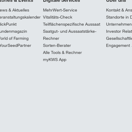
tories & Events
Digitale Services
Über uns
ews & Aktuelles
MehrWert-Service
Kontakt & An
eranstaltungskalender
Vitalitäts-Check
Standorte in 
lickPunkt
Teilflächenspezifische Aussaat
Unternehmen
undenmagazin
Saatgut- und Aussaatstärke-
Investor Rela
orld of Farming
Rechner
Gesellschaftl
YourSeedPartner
Sorten-Berater
Engagement
Alle Tools & Rechner
myKWS App