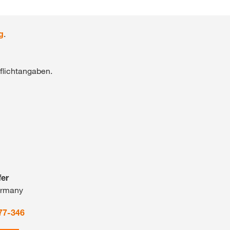
g
.
flichtangaben.
fer
ermany
77-346