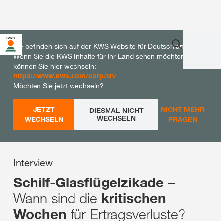
Sie befinden sich auf der KWS Website für Deutschland.
Wenn Sie die KWS Inhalte für Ihr Land sehen möchten,
können Sie hier wechseln:
https://www.kws.com/corp/en/
Möchten Sie jetzt wechseln?
JETZT
NICHT MEHR
DIESMAL NICHT
WECHSELN
WECHSELN
FRAGEN
Interview
–
Schilf-Glasflügelzikade
Wann sind die
kritischen
für Ertragsverluste?
Wochen