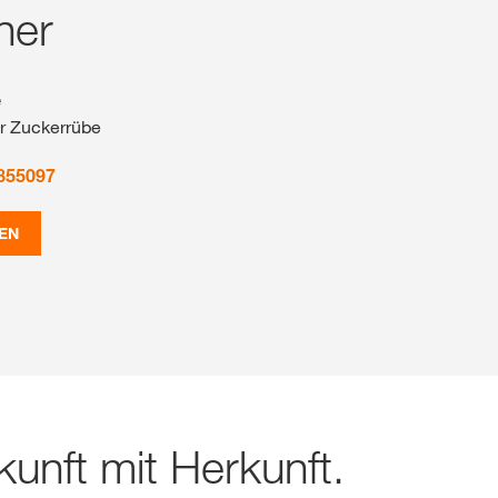
ner
e
r Zuckerrübe
855097
EN
unft mit Herkunft.