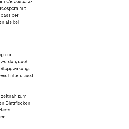
e im Cercospora-
rcospora mit
 dass der
en als bei
ng des
t werden, auch
 Stoppwirkung.
eschritten, lässt
g zeitnah zum
n Blattflecken,
zierte
gen.