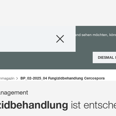
Produkte
utschland. Wenn Sie die KWS Inhalte für Ihr Land sehen möchten, kön
Beratung
DIESMAL
Stories & Event
nmagazin
BP_02-2025_04 Fungizidbehandlung Cercospora
Digitale Service
Management
Über uns
ist entsch
zidbehandlung
Karriere