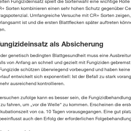
ten Fungizideinsatz spielt die Sortenwahl eine wichtige Roll
 Sorten kombinieren einen sehr hohen Schutz gegenüber Ce
ragspotenzial. Umfangreiche Versuche mit CR+ Sorten zeigen,
rlangsamt ist und die ersten Blattflecken später auftreten könn
en.
Fungizideinsatz als Absicherung
der genetisch bedingten Blattgesundheit muss eine Ausbreitu
ls von Anfang an schnell und gezielt mit Fungiziden gebrems
 Fungizide schützen überwiegend vorbeugend und haben keine
lauf entwickelt sich exponentiell: Ist der Befall zu stark vorang
 mehr ausreichend kontrollieren.
ersuchen zufolge kann es besser sein, die Fungizidbehandlun
 zu fahren, um „vor die Welle“ zu kommen. Erscheinen die erste
Inkubationszeit von ca. 10 Tagen vorausgegangen. Eine gut plat
eeinflusst auch den Erfolg der erforderlichen Folgebehandlun