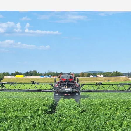
Shop
Exklusiver Inha
mit
myKWS
RE
Internation
der KWS Gro
kws.com/co