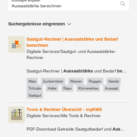
Suchbegriff eingeben
Suchergebnisse eingrenzen
ohne Tag
Saatgut-Rechner | Aussaatstärke und Bedarf
Gerste
berechnen
Digitale Services/Saatgut- und Aussaatstärke-
Rechner
Weizen
Saatgut-Rechner |
Aussaatstärke
und Bedarf
berechnen
Roggen
Mais
Zuckerrüben
Weizen
Roggen
Gerste
Zuckerrüben
Triticale
Hafer
Raps
Körnererbse
Aussaat
Saatgut
Zwischenfrüchte
Tools & Rechner Übersicht - myKWS
Digitale Services/Alle Tools & Rechner
Mais
PDF-Download Getreide Saatgutbedarf und
Aussaatstärke
Aussaat