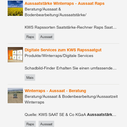
Aussaatstärke Winterraps - Aussaat Raps
Beratung/Aussaat &
Bodenbearbeitung/Aussaatstärke/
KWS Rapssorten Saatstärke-Rechner Raps Saatgutbedarf und Aussaatstärkerechner Raps
Raps
Aussaat
Digitale Services zum KWS Rapssaatgut
Produkte/Winterraps/Digitale Services
Schadbild-Finder Erhalten Sie einen umfassenden Überblick über die wichtigsten Schadbilder. Saatgutbedarf +
Mais
Winterraps - Aussaat - Beratung
Beratung/Aussaat & Bodenbearbeitung/Aussaatzeit
Winterraps
Quelle: KWS SAAT SE & Co KGaA
Aussaatstärke
für R
Raps
Aussaat