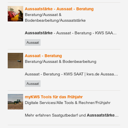
Raps
Aussaatstärke - Aussaat - Beratung
Beratung/Aussaat &
Bodenbearbeitung/Aussaatstärke
Saatgut
Aussaatstärke
- Aussaat - Beratung - KWS SAAT | kws.de
Bestandesführung
Aussaat
Körnererbse
Aussaat - Beratung
Markt
Beratung/Aussaat & Bodenbearbeitung
Aussaat - Beratung - KWS SAAT | kws.de Aussaat & Bodenbearbeitung Saatgutbedarf und
Ernte
Aussaat
Triticale
myKWS Tools für das Frühjahr
Hafer
Digitale Services/Alle Tools & Rechner/Frühjahr
Nutzung
Mehr erfahren Saatgutbedarf und
Aussaatstärke
Berec