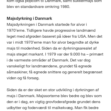
kom også popcorn til Danmark, samt sukkermajs som
blev en standardvare omkring 1980.
Majsdyrkning i Danmark
Majsdyrkningen i Danmark startede for alvor i
1970’erne. Tidligere havde progressive landmænd
leget med afgrøden baseret på ideer fra USA. Men det
var i midt 1970’erne man for alvor begyndte at dyrke
majs til modenhed. Siden da er dyrkningsarealet af
majs steget markant. I 1979 var der 9.000 ha – primært
i de varmeste områder af Danmark. Det var dog
vanskeligt for landmændene, grundet få egnede
såmaskiner, få egnede snittere og generelt begrænset
viden og få forsøg.
Siden da er der sket en stor udvikling i dyrkningen af
majs i Danmark. Majssorterne blev bedre og blev som
den er i dag, en vigtig grovfoderafgrøde grundet dens
udbytter og foderværdi til malkekvæg. Man fik bedre