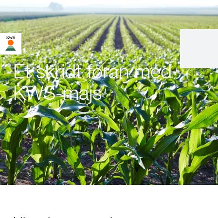
Et skridt foran med
KWS-majs