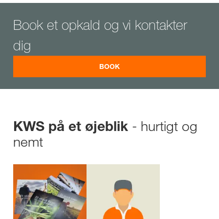
Book et opkald og vi kontakter
dig
BOOK
- hurtigt og
KWS på et øjeblik
nemt