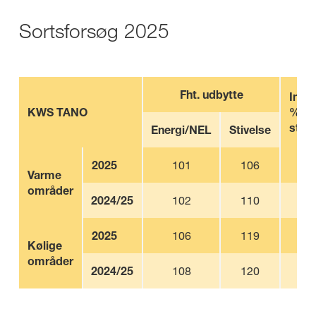
Sortsforsøg 2025
Fht. udbytte
Indh
KWS TANO
%
stive
Energi/NEL
Stivelse
2025
101
106
35,
Varme
områder
2024/25
102
110
35,
2025
106
119
34,
Kølige
områder
2024/25
108
120
34,