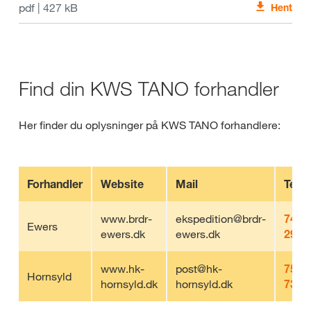
pdf | 427 kB
Hent
Find din KWS TANO forhandler
Her finder du oplysninger på KWS TANO forhandlere:
Forhandler
Website
Mail
Telef
www.brdr-
ekspedition@brdr-
74 4
Ewers
ewers.dk
ewers.dk
29 7
www.hk-
post@hk-
75 6
Hornsyld
hornsyld.dk
hornsyld.dk
73 0