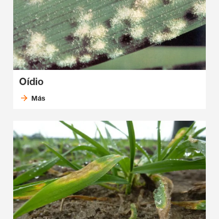
Oídio
Más