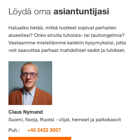
Löydä oma
asiantuntijasi
Haluatko tietää, mitkä tuotteet sopivat parhaiten
alueellesi? Onko sinulla tuholais- tai tautiongelmia?
Vastaamme mielellämme kaikkiin kysymyksiisi, jotta
voit saavuttaa parhaat mahdolliset sadot ja tulokset.
Claus Nymand
Suomi, Norja, Ruotsi - viljat, herneet ja palkokasvit
Puh.:
+45 2422 3057