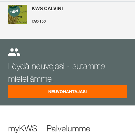
KWS CALVINI
FAO 150
Löydä neuvojasi - autamme
mielellämme.
NEUVONANTAJASI
myKWS – Palvelumme