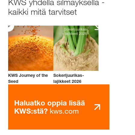
KWS yhdellä silmäyksellä -
kaikki mitä tarvitset
KWS Journey of the
Sokerijuurikas-
Seed
lajikkeet 2026
Haluatko oppia lisää
kws.com
KWS:stä?