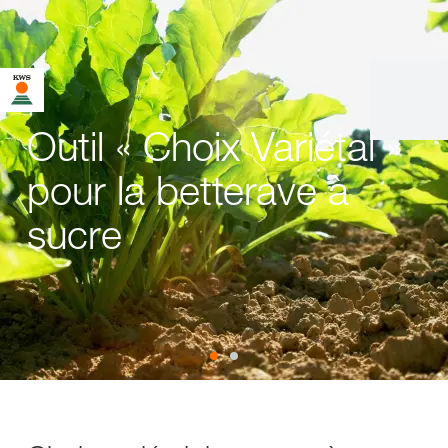
Outil « Choix Variétal »
pour la betterave à
sucre