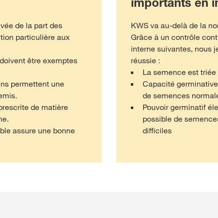
importants en i
evée de la part des
KWS va au-delà de la nor
ion particulière aux
Grâce à un contrôle cont
interne suivantes, nous j
 doivent être exemptes
réussie :
La semence est triée 
ains permettent une
Capacité germinative
emis.
de semences normale
prescrite de matière
Pouvoir germinatif él
ne.
possible de semence
ible assure une bonne
difficiles