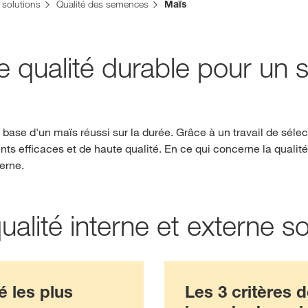
solutions
Qualité des semences
Maïs
Contactez-nous
qualité durable pour un s
Contenu exclu
SE
base d'un maïs réussi sur la durée. Grâce à un travail de séle
s efficaces et de haute qualité. En ce qui concerne la qualité
S
terne.
Sujets inte
ualité interne et externe so
groupe KWS
kws.com/co
é les plus
Les 3 critères d