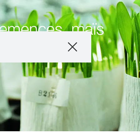
semences, maïs
Semences
Conseils & exper
Actualités & té
Solutions digital
Qui sommes-no
Travailler chez
France