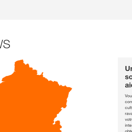
WS
U
s
ai
Vou
cor
cul
rav
vot
int
obt