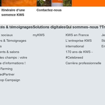
Itinéraire d'une
Contactez-nous
semence KWS
ités & témoignages
Solutions digitales
Qui sommes-nous ?
T
 sociaux
myKWS
KWS en France
Je
ews & Témoignages
L'entreprise KWS
St
és
international
Em
nts & salons
170 ans de KWS -
es champs : votre
#Celebreed
 d'informations !
Carrière professionnelle
 Farming
edPartner
rop Campaign