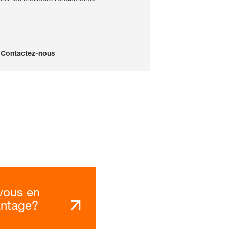
Contactez-nous
vous en
antage?