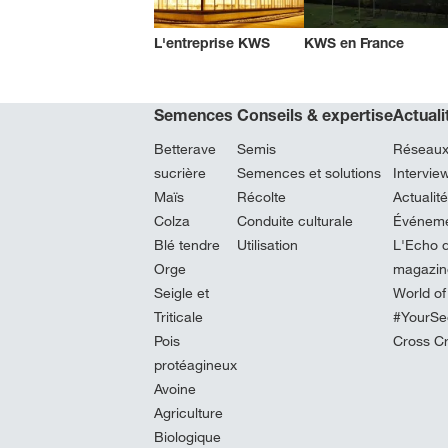
L'entreprise KWS
KWS en France
Semences
Conseils & expertise
Actual
Betterave
Semis
Réseaux
sucrière
Semences et solutions
Intervi
Maïs
Récolte
Actualit
Colza
Conduite culturale
Événeme
Blé tendre
Utilisation
L'Echo d
Orge
magazine
Seigle et
World of
Triticale
#YourSe
Pois
Cross C
protéagineux
Avoine
Agriculture
Biologique