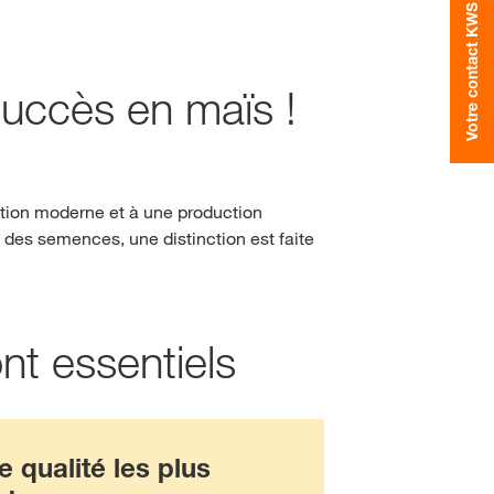
Votre contact KWS
Stages et Alternances
Cross Crop Campaign
Carrière professionnelle
uccès en maïs !
Emplois Saisonniers
sifavec
myKWS
 CONNECTER
ction moderne et à une production
 des semences, une distinction est faite
’INSCRIRE
du
rnationaux
nt essentiels
 à
rp
e qualité les plus