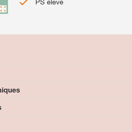
PS élevé
Contactez-nous
Contenu exclu
SE
S
Sujets inte
miques
groupe KWS
kws.com/co
s