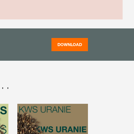
DOWNLOAD
r…