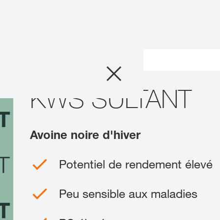
Semences
ariétés
KWS SULTANT
KWS SULTANT
Conseils & exper
Actualités & té
Avoine noire d'hiver
Solutions digital
Potentiel de rendement élevé
Qui sommes-no
Peu sensible aux maladies
Travailler chez
France