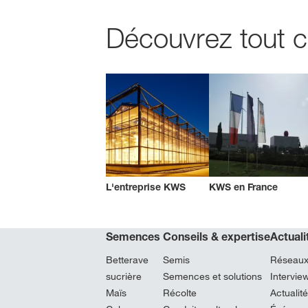
Découvrez tout c
L'entreprise KWS
KWS en France
Semences
Conseils & expertise
Actual
Betterave
Semis
Réseaux
sucrière
Semences et solutions
Intervi
Maïs
Récolte
Actualit