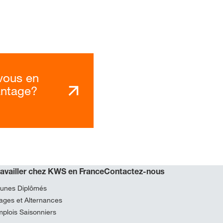
vous en
antage?
ravailler chez KWS en France
Contactez-nous
unes Diplômés
ages et Alternances
plois Saisonniers