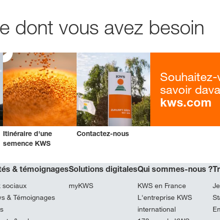
e dont vous avez besoin
Souhaitez-
savoir dav
kws.com
Itinéraire d'une
Contactez-nous
semence KWS
ités & témoignages
Solutions digitales
Qui sommes-nous ?
T
 sociaux
myKWS
KWS en France
Je
ews & Témoignages
L'entreprise KWS
St
és
international
Em