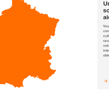
U
s
ai
Vou
cor
cul
rav
vot
int
obt