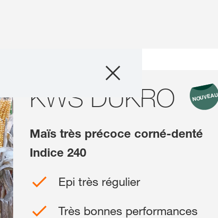
Semences
iétés
KWS DUKRO
KWS DUKRO
Conseils & exper
Actualités & té
Maïs très précoce corné-denté
Solutions digital
Indice 240
Epi très régulier
Qui sommes-no
Travailler chez
Très bonnes performances
France