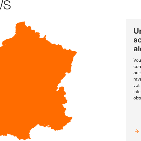
WS
U
s
ai
Vou
cor
cul
rav
vot
int
obt