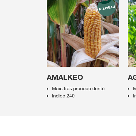
AMALKEO
A
Maïs très précoce denté
M
Indice 240
I