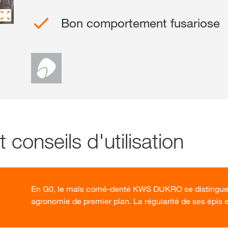
Bon comportement fusariose
Contactez-nous
Contenu exclu
SE
S
 conseils d'utilisation
Sujets inte
groupe KWS
kws.com/co
En G0, le maïs corné-denté KWS DUKRO se distingue
agronomie de premier plan. La régularité de ses épis 