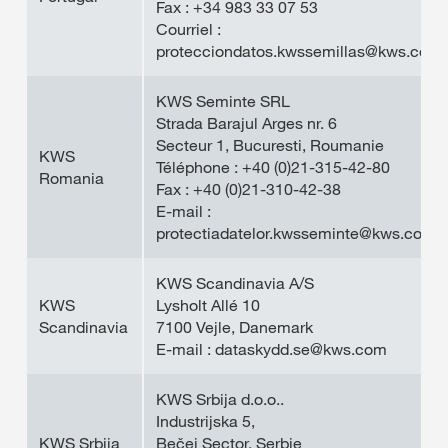
Fax : +34 983 33 07 53
Courriel :
protecciondatos.kwssemillas@kws.com
KWS Seminte SRL
Strada Barajul Arges nr. 6
Secteur 1, Bucuresti, Roumanie
KWS
Téléphone : +40 (0)21-315-42-80
Romania
Fax : +40 (0)21-310-42-38
E-mail :
protectiadatelor.kwsseminte@kws.com
KWS Scandinavia A/S
KWS
Lysholt Allé 10
Scandinavia
7100 Vejle, Danemark
E-mail : dataskydd.se@kws.com
KWS Srbija d.o.o..
Industrijska 5,
KWS Srbija
Bečej Sector, Serbie