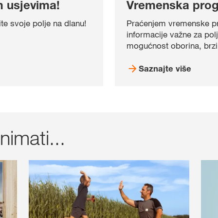
m usjevima!
Vremenska pro
te svoje polje na dlanu!
Praćenjem vremenske pr
informacije važne za pol
mogućnost oborina, brzi
Saznajte više
imati...