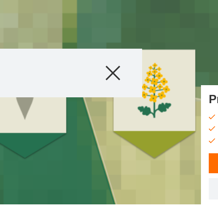
Sortiment
Tehnologija uzg
P
Vijesti i noviteti
Digitalne usluge
O nama
Stručni savjetnic