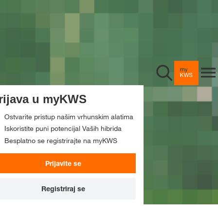
Kukuruz
Tehnologija uzgoja
Uljana repica
Sjetva
Vijesti i noviteti
Žitarice
Upravljanje uzgojem bilj
oja
rijava u myKWS
KWS Fit4NEXT
Promo materijali
Digitalne usluge
Žetva
Ostvarite pristup našim vrhunskim alatima
Sirak
#VašPouzdanPartner
Iskoristite puni potencijal Vaših hibrida
O nama
Besplatno se registrirajte na myKWS
Upotreba
myKWS
Suncokret
Sijemo raznoliko
Prijavite se
Sjeme
Aplikacija myKWS
Tvrtka
Soja
Vijesti
Registriraj se
KWS MAIA
Karijera
i