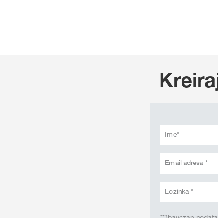
Kreira
Ime*
Email adresa *
Lozinka *
*Obavezan podata