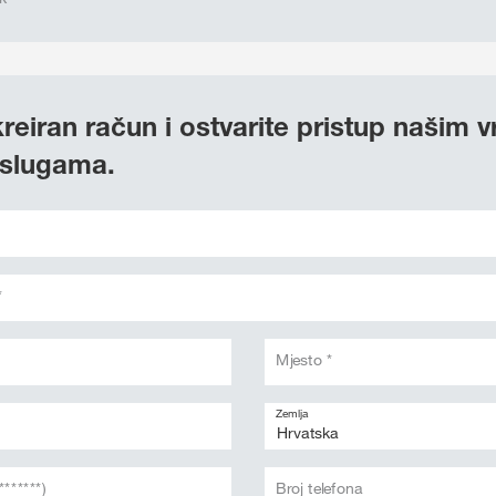
kreiran račun i ostvarite pristup našim 
uslugama.
*
Mjesto *
Zemlja
*******)
Broj telefona