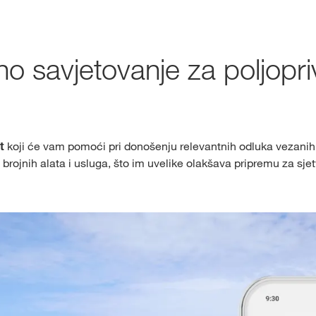
Ekskluzivni sa
s
myKWS-om
lno savjetovanje za poljopr
REG
t
koji će vam pomoći pri donošenju relevantnih odluka vezanih 
 brojnih alata i usluga, što im uvelike olakšava pripremu za sj
Međunarod
Grupe na kw