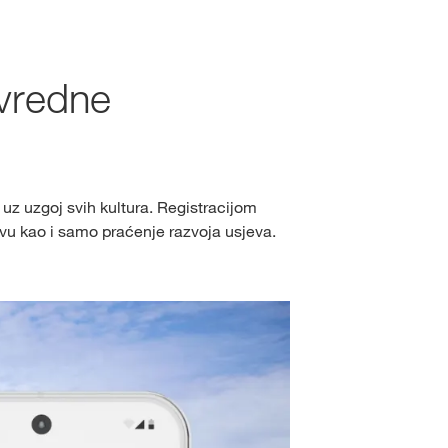
Slavimo 170 godina
držaj
ivredne
PRIJAVA
ISTRIRAJ SE
uz uzgoj svih kultura. Registracijom
etvu kao i samo praćenje razvoja usjeva.
KWS
ne teme
s.com/corp