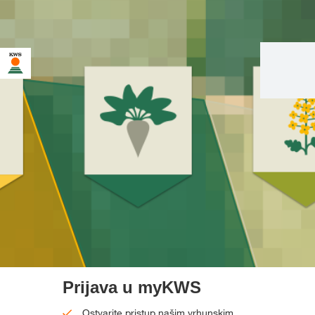
Prijava u myKWS
Ostvarite pristup našim vrhunskim