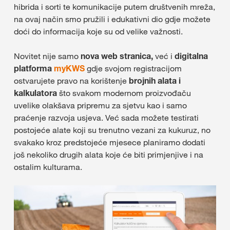
hibrida i sorti te komunikacije putem društvenih mreža,
na ovaj način smo pružili i edukativni dio gdje možete
doći do informacija koje su od velike važnosti.
Novitet nije samo
nova web stranica,
već i
digitalna
platforma
myKWS
gdje svojom registracijom
ostvarujete pravo na korištenje
brojnih alata i
kalkulatora
što svakom modernom proizvođaču
uvelike olakšava pripremu za sjetvu kao i samo
praćenje razvoja usjeva. Već sada možete testirati
postojeće alate koji su trenutno vezani za kukuruz, no
svakako kroz predstojeće mjesece planiramo dodati
još nekoliko drugih alata koje će biti primjenjive i na
ostalim kulturama.