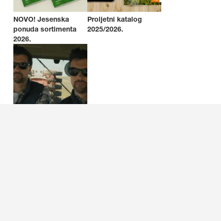
NOVO! Jesenska
Proljetni katalog
ponuda sortimenta
2025/2026.
2026.
#VašPouzdanPartner
za sjeme
Želite li znati više o
KWS-u?