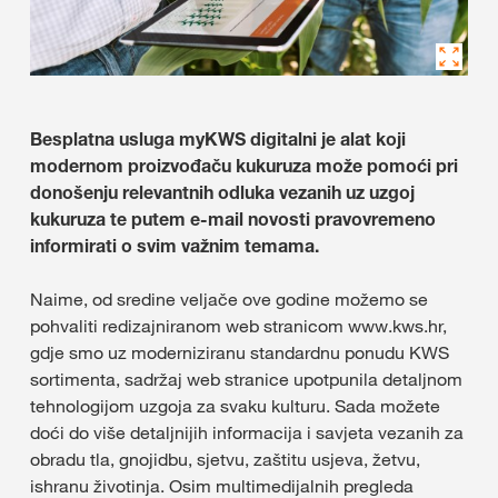
Besplatna usluga myKWS digitalni je alat koji
modernom proizvođaču kukuruza može pomoći pri
donošenju relevantnih odluka vezanih uz uzgoj
kukuruza te putem e-mail novosti pravovremeno
informirati o svim važnim temama.
Naime, od sredine veljače ove godine možemo se
pohvaliti redizajniranom web stranicom www.kws.hr,
gdje smo uz moderniziranu standardnu ponudu KWS
sortimenta, sadržaj web stranice upotpunila detaljnom
tehnologijom uzgoja za svaku kulturu. Sada možete
doći do više detaljnijih informacija i savjeta vezanih za
obradu tla, gnojidbu, sjetvu, zaštitu usjeva, žetvu,
ishranu životinja. Osim multimedijalnih pregleda