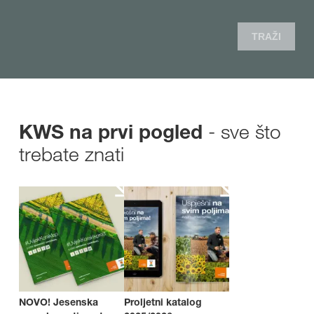
TRAŽI
- sve što
KWS na prvi pogled
trebate znati
NOVO! Jesenska
Proljetni katalog