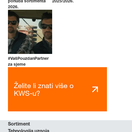
ponuda sortimenta
2025/2026.
2026.
#VašPouzdanPartner
za sjeme
Želite li znati više o
KWS-u?
Sortiment
Tehnologija uzgoja