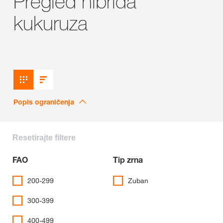
Pregled hibrida
kukuruza
Popis ograničenja
Resetirajte filtere
FAO
Tip zrna
200-299
Zuban
300-399
400-499