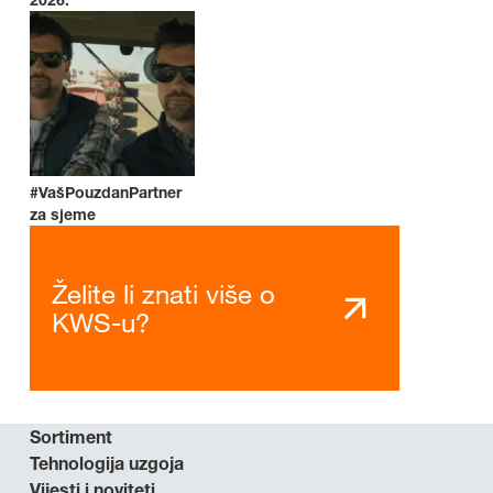
#VašPouzdanPartner
za sjeme
Želite li znati više o
KWS-u?
Sortiment
Tehnologija uzgoja
Vijesti i noviteti