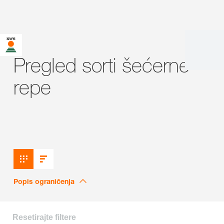
Pregled sorti šećerne
repe
Popis ograničenja
Resetirajte filtere