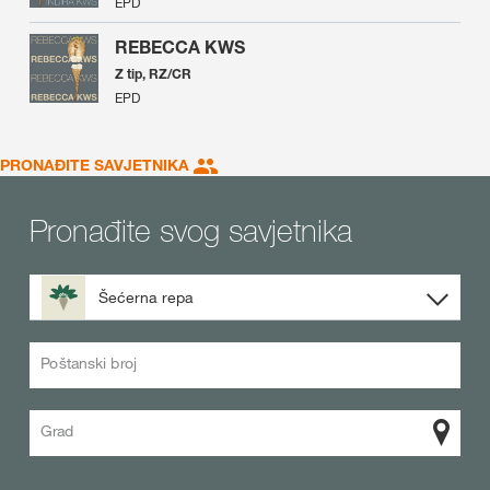
EPD
REBECCA KWS
Z tip, RZ/CR
EPD
PRONAĐITE SAVJETNIKA
Pronađite svog savjetnika
Šećerna repa
Poštanski broj
Grad