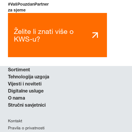
#VašPouzdanPartner
za sjeme
Želite li znati više o
KWS-u?
Sortiment
Tehnologija uzgoja
Vijesti i noviteti
Digitalne usluge
O nama
Stručni savjetnici
Kontakt
Pravila o privatnosti