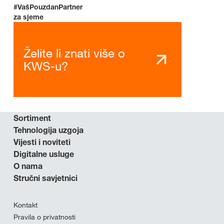
#VašPouzdanPartner
za sjeme
Želite li znati više o
KWS-u?
Sortiment
Tehnologija uzgoja
Vijesti i noviteti
Digitalne usluge
O nama
Stručni savjetnici
Kontakt
Pravila o privatnosti