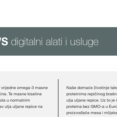
digitalni alati i usluge
WS
e vrijedne omega-3 masne
Naše domaće životinje tak
eline. Te masne kiseline
proteinima repičinog braš
rola u normalnim
ulja uljane repice. Uz to je
v ulja uljane repice na
proteina bez GMO-a u Euro
proizvođače mesa i mlijeka