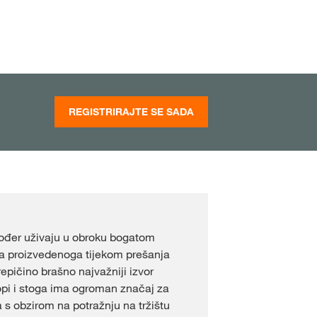
REGISTRIRAJTE SE SADA
ođer uživaju u obroku bogatom
na proizvedenoga tijekom prešanja
 repičino brašno najvažniji izvor
pi i stoga ima ogroman značaj za
 s obzirom na potražnju na tržištu