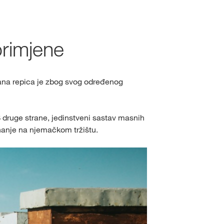
Slavimo 170 godina
držaj
primjene
PRIJAVA
ljana repica je zbog svog određenog
ISTRIRAJ SE
S druge strane, jedinstveni sastav masnih
uhanje na njemačkom tržištu.
KWS
ne teme
s.com/corp