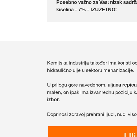
Posebno važno za Vas: nizak sadrž
kiselina - 7% - IZUZETNO!
Kemijska industrija također ima koristi 
hidraulično ulje u sektoru mehanizacije.
U prilogu gore navedenom,
uljana repic
malen, on ipak ima izvanrednu poziciju ka
izbor.
Doprinosi zdravoj prehrani ljudi, nudi viso