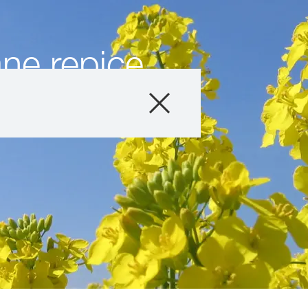
ane repice
Sortiment
Tehnologija uzg
Vijesti i noviteti
Digitalne usluge
O nama
Stručni savjetnic