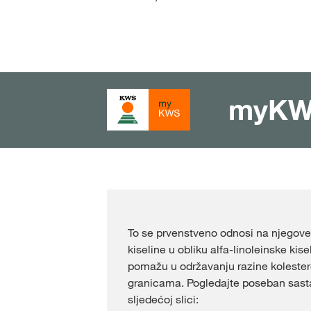
myK
To se prvenstveno odnosi na njegov
kiseline u obliku alfa-linoleinske kis
pomažu u održavanju razine koleste
granicama. Pogledajte poseban sasta
sljedećoj slici: