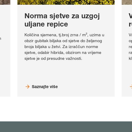
Norma sjetve za uzgoj
V
uljane repice
Količina sjemena, tj.broj zrna / m², uzima u
V
m
obzir gubitak biljaka od sjetve do željenog
o
broja biljaka u žetvi. Za izraččun norme
r
sjetve, odabir hibrida, obzirom na vrijeme
r
sjetve je od presudne važnosti.
k
Saznajte više