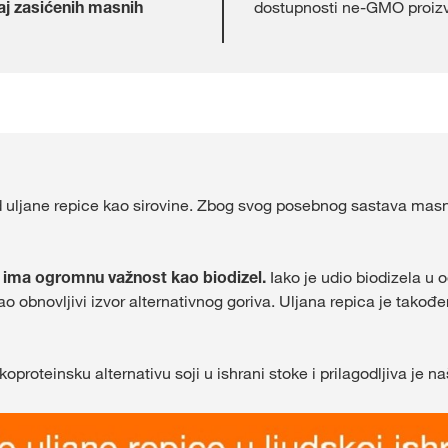
aj zasićenih masnih
dostupnosti ne-GMO proiz
od uljane repice kao sirovine. Zbog svog posebnog sastava masn
a ima ogromnu važnost kao biodizel.
Iako je udio biodizela u 
o obnovljivi izvor alternativnog goriva. Uljana repica je takođe
koproteinsku alternativu soji u ishrani stoke i prilagodljiva je 