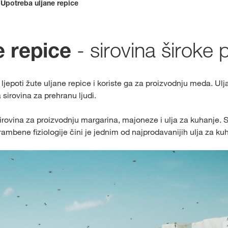
Upotreba uljane repice
Ekskluzivni sa
s
myKWS-om
- sirovina široke 
e repice
ljepoti žute uljane repice i koriste ga za proizvodnju meda. U
REG
sirovina za prehranu ljudi.
sirovina za proizvodnju margarina, majoneze i ulja za kuhanje. 
hrambene fiziologije čini je jednim od najprodavanijih ulja za k
Međunarod
Grupe na kw