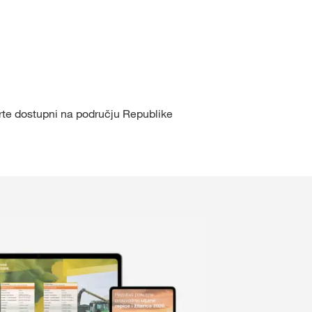
Slavimo 170 godina
držaj
PRIJAVA
orte dostupni na području Republike
ISTRIRAJ SE
KWS
ne teme
s.com/corp