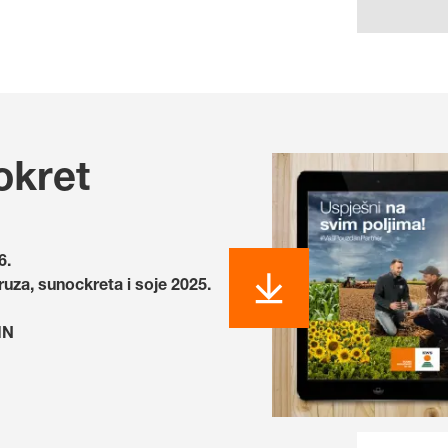
okret
6.
uza, sunockreta i soje 2025.
IN