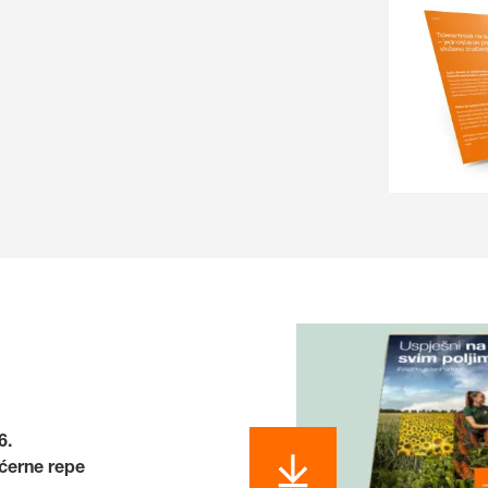
6.
ćerne repe