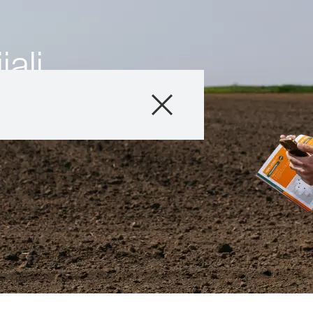
ali
Sortiment
Tehnologija uzg
Vijesti i noviteti
Digitalne usluge
O nama
Stručni savjetnic