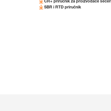
CR+ priručnik za proizvođače šećer
SBR i RTD priručnik