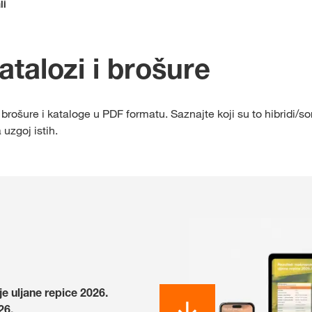
li
Ekskluzivni sa
s
myKWS-om
atalozi i brošure
rošure i kataloge u PDF formatu. Saznajte koji su to hibridi/s
REG
uzgoj istih.
Međunarod
Grupe na kw
e uljane repice 2026.
26.