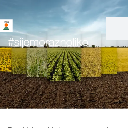
#sijemoraznoliko