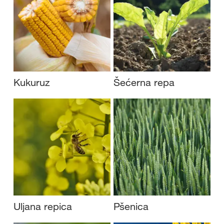
Kukuruz
Šećerna repa
Uljana repica
Pšenica