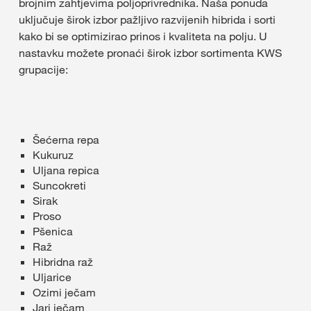
brojnim zahtjevima poljoprivrednika. Naša ponuda
uključuje širok izbor pažljivo razvijenih hibrida i sorti
kako bi se optimizirao prinos i kvaliteta na polju. U
nastavku možete pronaći širok izbor sortimenta KWS
grupacije:
Šećerna repa
Kukuruz
Uljana repica
Suncokreti
Sirak
Proso
Pšenica
Raž
Hibridna raž
Uljarice
Ozimi ječam
Jari ječam