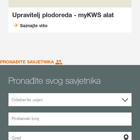
Upravitelj plodoreda - myKWS alat
Saznajte više
PRONAĐITE SAVJETNIKA
Pronađite svog savjetnika
Odaberite usjev
Poštanski broj
Grad