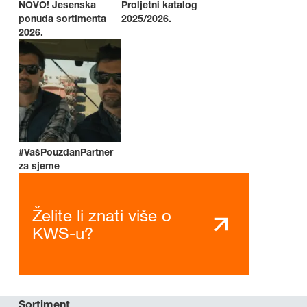
NOVO! Jesenska
Proljetni katalog
ponuda sortimenta
2025/2026.
2026.
#VašPouzdanPartner
za sjeme
Želite li znati više o
KWS-u?
Sortiment