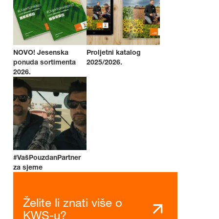
NOVO! Jesenska
Proljetni katalog
ponuda sortimenta
2025/2026.
2026.
#VašPouzdanPartner
za sjeme
Želite li znati više o
KWS-u?