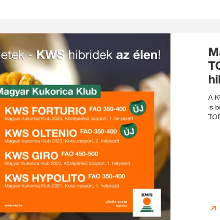
M
T
hi
A K
is 
TOP