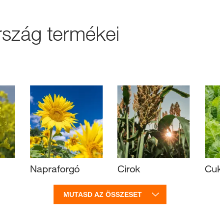
szág termékei
Exkluzív tarta
BEJ
RE
A KWS Csop
nemzetközi
kws.com/co
Napraforgó
Cirok
Cuk
MUTASD AZ ÖSSZESET