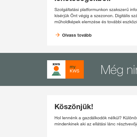
Szolgáltatási platformunkon szakszerű inf
kísérjük Önt végig a szezonon. Digitális s
műholdképek elemzése és további eszközö
Olvass tovább
Még ni
Köszönjük!
Hol lennénk a gazdálkodók nélkül? Különö
mindenkinek aki az ellátási lánc résztvevőj