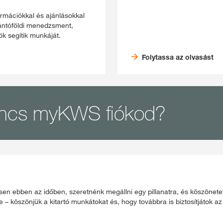
ormációkkal és ajánlásokkal
zántóföldi menedzsment,
k segítik munkáját.
Folytassa az olvasást
ncs myKWS fiókod?
sen ebben az időben, szeretnénk megállni egy pillanatra, és köszöne
e – köszönjük a kitartó munkátokat és, hogy továbbra is biztosítjátok az 