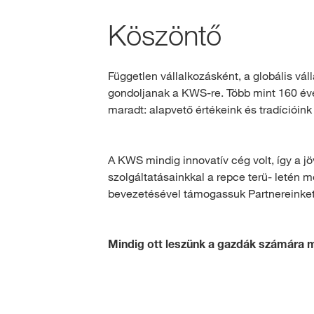
Köszöntő
Független vállalkozásként, a globális vá
gondoljanak a KWS-re. Több mint 160 éves
maradt: alapvető értékeink és tradíció
A KWS mindig innovatív cég volt, így a jö
szolgáltatásainkkal a repce terü- letén
bevezetésével támogassuk Partnereinket
Mindig ott leszünk a gazdák számára mi