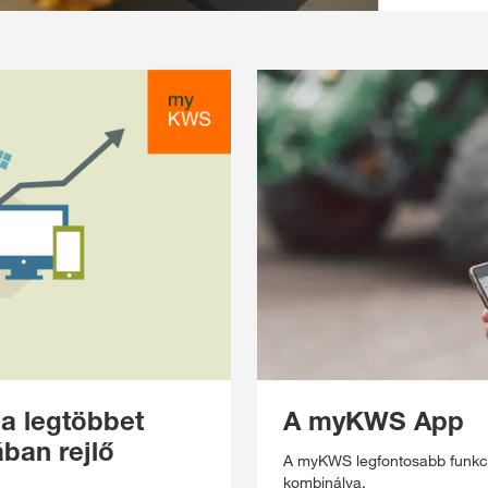
a legtöbbet
A myKWS App
ban rejlő
A myKWS legfontosabb funkció
kombinálva.