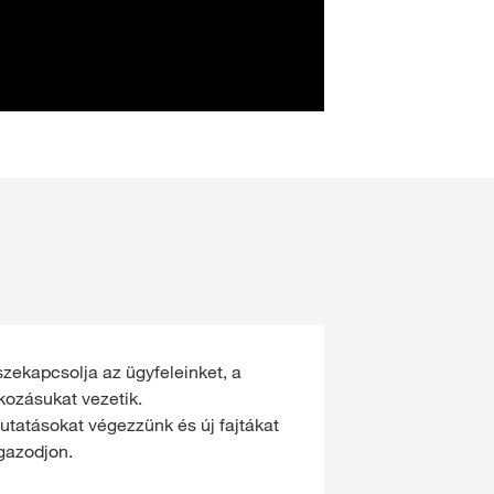
szekapcsolja az ügyfeleinket, a
kozásukat vezetik.
kutatásokat végezzünk és új fajtákat
igazodjon.