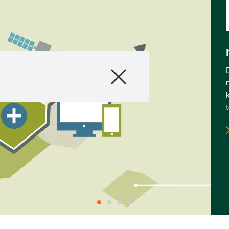
Termékek
Konzultáció
Hírek és Esemé
Digitális Szolgál
Rólunk
Kapcsolat