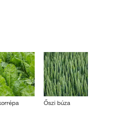
Cirok
lom a
myKWS-sel
ELENTKEZÉS
Köztesnövények
GISZTRÁCIÓ
Cukorrépa
Kalászos
ort
a
 témái
rp
orrépa
Őszi búza