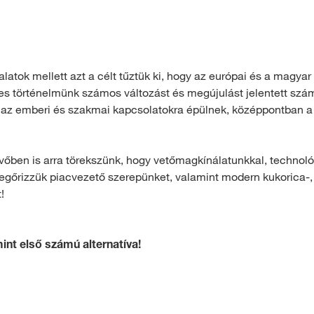
llalatok mellett azt a célt tűztük ki, hogy az európai és a magyar 
 történelmünk számos változást és megújulást jelentett sz
ink az emberi és szakmai kapcsolatokra épülnek, középpontban a
vőben is arra törekszünk, hogy vetőmagkínálatunkkal, technológi
 megőrizzük piacvezető szerepünket, valamint modern kukorica-,
!
nt első számú alternatíva!