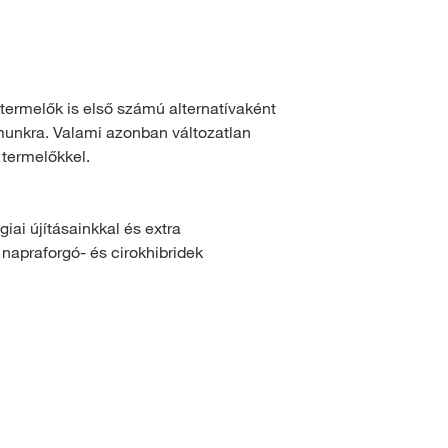
termelők is első számú alternatívaként
ámunkra. Valami azonban változatlan
 termelőkkel.
ai újításainkkal és extra
 napraforgó- és cirokhibridek