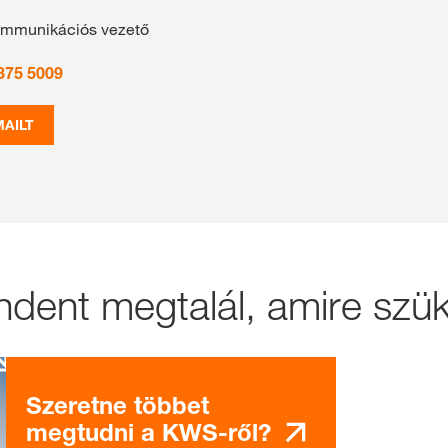
ommunikációs vezető
375 5009
AILT
ndent megtalál, amire szü
Szeretne többet
megtudni a KWS-ről?