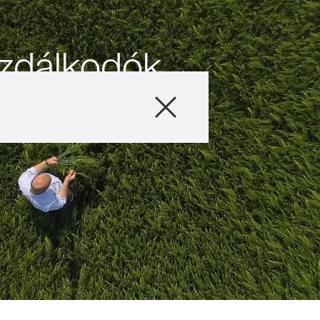
azdálkodók
Termékek
Konzultáció
Hírek és Esemé
Digitális Szolgál
Rólunk
Kapcsolat