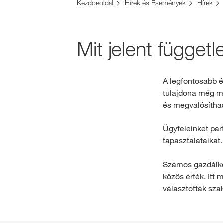
Kezdoeoldal
Hírek és Események
Hírek
Mit jelent függet
A legfontosabb é
tulajdona még mi
és megvalósíthas
Ügyfeleinket part
tapasztalataikat.
Számos gazdálkod
közös érték. Itt
választották sz