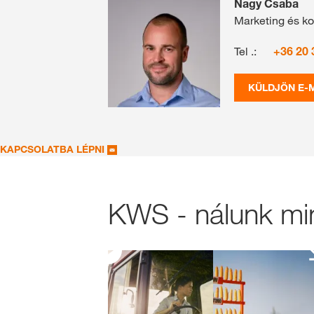
Nagy Csaba
Marketing és k
Tel .:
+36 20 
KÜLDJÖN E-M
KAPCSOLATBA LÉPNI
KWS - nálunk mi