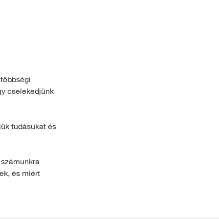
Cirok
lom a
myKWS-sel
ELENTKEZÉS
Köztesnövények
 többségi
GISZTRÁCIÓ
Cukorrépa
gy cselekedjünk
Kalászos
ort
ljük tudásukat és
a
 témái
rp
g számunkra
ek, és miért