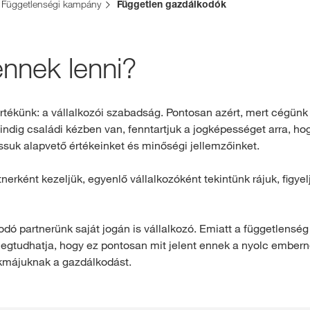
Függetlenségi kampány
Független gazdálkodók
Exkluzív tarta
lennek lenni?
BEJ
rtékünk: a vállalkozói szabadság. Pontosan azért, mert cégünk
RE
ndig családi kézben van, fenntartjuk a jogképességet arra, ho
suk alapvető értékeinket és minőségi jellemzőinket.
A KWS Csop
nerként kezeljük, egyenlő vállalkozóként tekintünk rájuk, figye
nemzetközi
kws.com/co
ó partnerünk saját jogán is vállalkozó. Emiatt a függetlensé
 megtudhatja, hogy ez pontosan mit jelent ennek a nyolc embern
akmájuknak a gazdálkodást.