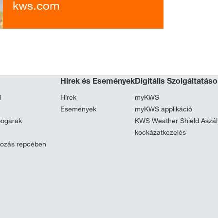
kws.com
Hírek és Események
Digitális Szolgáltatás
l
Hírek
myKWS
Események
myKWS applikáció
bogarak
KWS Weather Shield Aszál
kockázatkezelés
yozás repcében