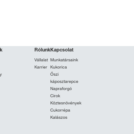
ok
Rólunk
Kapcsolat
Vállalat
Munkatársaink
Karrier
Kukorica
y
Őszi
káposztarepce
Napraforgó
Cirok
Köztesnövények
Cukorrépa
Kalászos