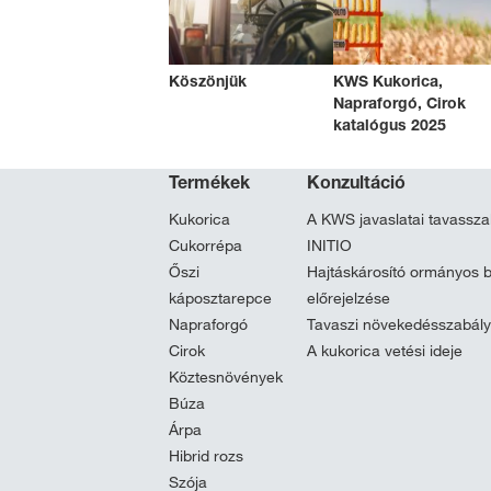
Köszönjük
KWS Kukorica,
Napraforgó, Cirok
katalógus 2025
Termékek
Konzultáció
Kukorica
A KWS javaslatai tavassza
Cukorrépa
INITIO
Őszi
Hajtáskárosító ormányos 
káposztarepce
előrejelzése
Napraforgó
Tavaszi növekedésszabál
Cirok
A kukorica vetési ideje
Köztesnövények
Búza
Árpa
Hibrid rozs
Szója