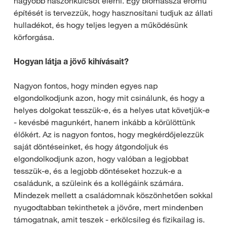
nagyobb haszonkulcsot elérni. Egy biomassza erőmű
építését is tervezzük, hogy hasznosítani tudjuk az állati
hulladékot, és hogy teljes legyen a működésünk
körforgása.
Hogyan látja a jövő kihívásait?
Nagyon fontos, hogy minden egyes nap
elgondolkodjunk azon, hogy mit csinálunk, és hogy a
helyes dolgokat tesszük-e, és a helyes utat követjük-e
- kevésbé magunkért, hanem inkább a körülöttünk
élőkért. Az is nagyon fontos, hogy megkérdőjelezzük
saját döntéseinket, és hogy átgondoljuk és
elgondolkodjunk azon, hogy valóban a legjobbat
tesszük-e, és a legjobb döntéseket hozzuk-e a
családunk, a szüleink és a kollégáink számára.
Mindezek mellett a családomnak köszönhetően sokkal
nyugodtabban tekinthetek a jövőre, mert mindenben
támogatnak, amit teszek - erkölcsileg és fizikailag is.