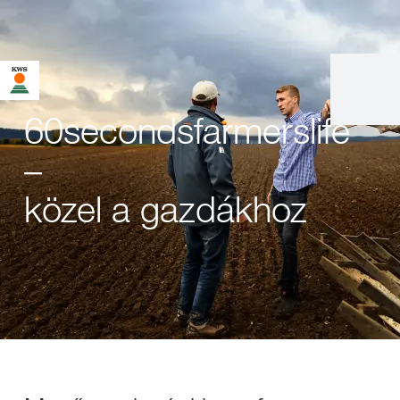
60secondsfarmerslife
–
közel a gazdákhoz