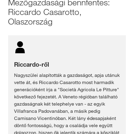
Mezőgazdasági bennfentes:
Riccardo Casarotto,
Olaszország
Riccardo-ről
Nagyszülei alapították a gazdaságot, apja utánuk
vette át, és Riccardo Casarotto most harmadik
generációként írja a "Società Agricola Le Pitture"
következő fejezetét. A Veneto régióban található
gazdaságnak két telephelye van - az egyik
Villafranca Padovanában, a másik pedig
Camisano Vicentinóban. Két lány édesapjaként
döntő fontosságú, hogy a családja vele együtt
dolgozzon, hiszen ők jelentik számára a kősziklát