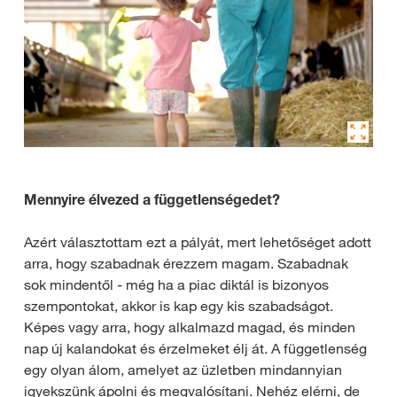
Mennyire élvezed a függetlenségedet?
Azért választottam ezt a pályát, mert lehetőséget adott
arra, hogy szabadnak érezzem magam. Szabadnak
sok mindentől - még ha a piac diktál is bizonyos
szempontokat, akkor is kap egy kis szabadságot.
Képes vagy arra, hogy alkalmazd magad, és minden
nap új kalandokat és érzelmeket élj át. A függetlenség
egy olyan álom, amelyet az üzletben mindannyian
igyekszünk ápolni és megvalósítani. Nehéz elérni, de