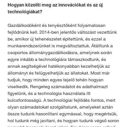
Hogyan közelíti meg az innovációkat és az új
technológiákat?
Gazdálkodóként és tenyésztőként folyamatosan
fejlődnünk kell. 2014-ben jelentős változást vezettünk
be, amikor új tehenészetet építettünk, és ezzel a
munkarendszerünket is megváltoztattuk. Átálltunk a
csoportos állománygazdálkodásra, amelynek során
egyre inkább a technológiára támaszkodtunk, és
annak segítségével hatékonyabban kezelhetjük az
állományt és felügyelhetjük az állatokat. Most már
tudjuk, hogy minden egyes tejelő tehén hogyan
viselkedik. Rengeteg számadatot és adathalmazt
figyelünk, és a technológia használata itt
kulcsfontosságú. A technológiai fejlődés fontos, mert
olyan számadatokat szolgáltatunk, amelyeket aztán
össze tudunk hasonlítani egymással, hogy megértsük,
hol tudunk még javítani, és hogyan tudunk végső soron