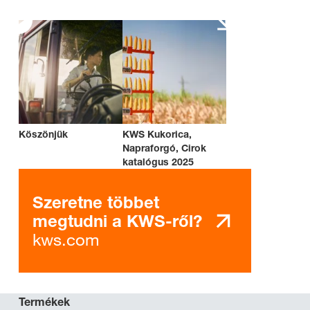
Köszönjük
KWS Kukorica,
Napraforgó, Cirok
katalógus 2025
Szeretne többet
megtudni a KWS-ről?
kws.com
Termékek