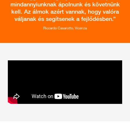
mindannyiunknak ápolnunk és követnünk
kell. Az álmok azért vannak, hogy valóra
váljanak és segítsenek a fejlődésben.
Riccardo Casarotto, Vicenza