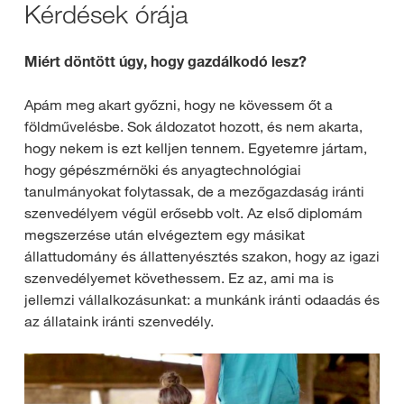
Kérdések órája
Miért döntött úgy, hogy gazdálkodó lesz?
Apám meg akart győzni, hogy ne kövessem őt a
földművelésbe. Sok áldozatot hozott, és nem akarta,
hogy nekem is ezt kelljen tennem. Egyetemre jártam,
hogy gépészmérnöki és anyagtechnológiai
tanulmányokat folytassak, de a mezőgazdaság iránti
szenvedélyem végül erősebb volt. Az első diplomám
megszerzése után elvégeztem egy másikat
állattudomány és állattenyésztés szakon, hogy az igazi
szenvedélyemet követhessem. Ez az, ami ma is
jellemzi vállalkozásunkat: a munkánk iránti odaadás és
az állataink iránti szenvedély.