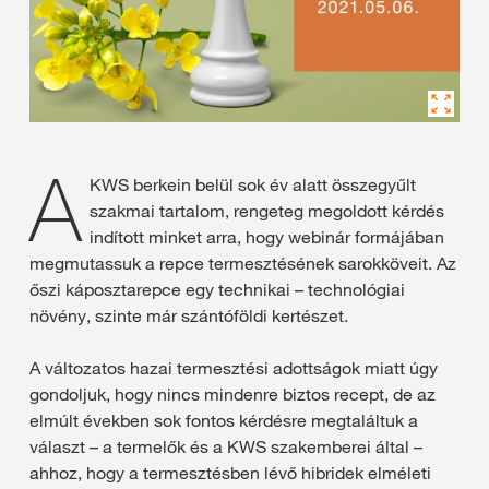
A
KWS berkein belül sok év alatt összegyűlt
szakmai tartalom, rengeteg megoldott kérdés
indított minket arra, hogy webinár formájában
megmutassuk a repce termesztésének sarokköveit. Az
őszi káposztarepce egy technikai – technológiai
növény, szinte már szántóföldi kertészet.
A változatos hazai termesztési adottságok miatt úgy
gondoljuk, hogy nincs mindenre biztos recept, de az
elmúlt években sok fontos kérdésre megtaláltuk a
választ – a termelők és a KWS szakemberei által –
ahhoz, hogy a termesztésben lévő hibridek elméleti