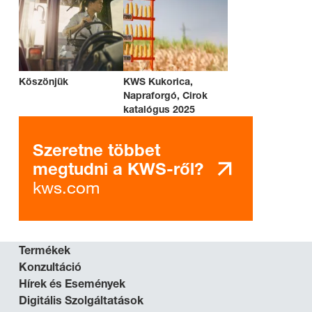
Köszönjük
KWS Kukorica,
Napraforgó, Cirok
katalógus 2025
Szeretne többet
megtudni a KWS-ről?
kws.com
Termékek
Konzultáció
Hírek és Események
Digitális Szolgáltatások