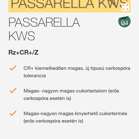
PASSARELLA
KWS
Rz+CR+/Z
CR+ kiemelkedően magas, új típusú cerkospóra
tolerancia
Magas- nagyon magas cukortartalom (erős
cerkospóra esetén is)
Magas-nagyon magas kinyerhető cukortermés
(erős cerkospóra esetén is)