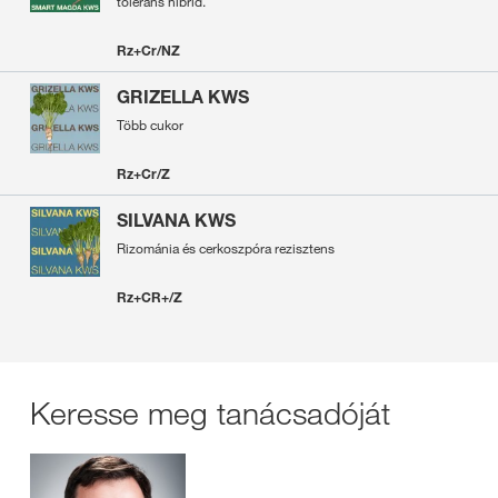
toleráns hibrid.
Rz+Cr/NZ
GRIZELLA KWS
Több cukor
Rz+Cr/Z
SILVANA KWS
Rizománia és cerkoszpóra rezisztens
Rz+CR+/Z
Keresse meg tanácsadóját