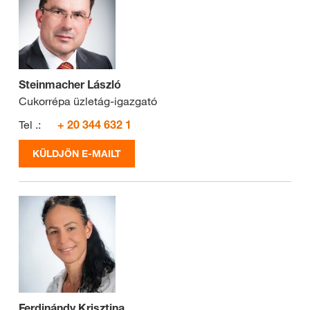
Steinmacher László
Cukorrépa üzletág-igazgató
Tel .:
+ 20 344 632 1
KÜLDJÖN E-MAILT
Ferdinándy Krisztina