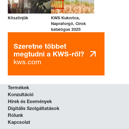
Köszönjük
KWS Kukorica,
Napraforgó, Cirok
katalógus 2025
Szeretne többet
megtudni a KWS-ről?
kws.com
Termékek
Konzultáció
Hírek és Események
Digitális Szolgáltatások
Rólunk
Kapcsolat