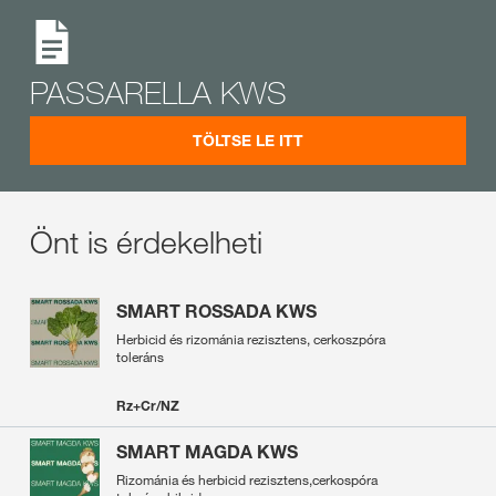
PASSARELLA KWS
TÖLTSE LE ITT
Önt is érdekelheti
SMART ROSSADA KWS
Herbicid és rizománia rezisztens, cerkoszpóra
toleráns
Rz+Cr/NZ
SMART MAGDA KWS
Rizománia és herbicid rezisztens,cerkospóra