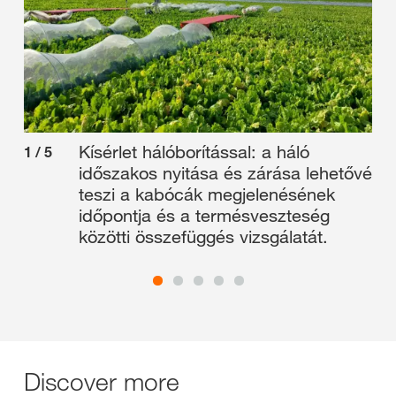
Kísérlet hálóborítással: a háló
1
/
5
2
/
időszakos nyitása és zárása lehetővé
teszi a kabócák megjelenésének
időpontja és a termésveszteség
közötti összefüggés vizsgálatát.​
Discover more