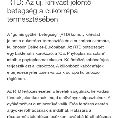
RTD: Az új, kihívást jelentő
betegség a cukorrépa
termesztésében
A "gumis gyökér betegség" (RTD) komoly kihívást
jelent a cukorrépa-termesztők és a cukoripar számára,
különösen Délkelet-Európában. Az RTD betegséget
egy bakteriális kórokozó, a 'Ca. Phytoplasma solani'
(stolbur phytoplasma) okozza. Különböző kabócafajok
terjesztik ezt a kórokozót. A különböző kabócafajok
elterjedése jelentősen változik Európa különböző
régióiban.
Az RTD fertőzés esetén a levelek sárgulnak, hervadási
tünetek jelentkeznek, majd a növények elpusztulnak. A
gyökérszövet gumiszerűvé válik. Erős fertőzés esetén
a gyökér rothadásnak is indulhat. Hatására a
répatermés jelentősen csökken, továbbá tárolhatósága