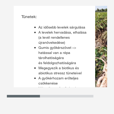
Tünetek:
Az idősebb levelek sárgulása
A levelek hervadása, elhalása
(a levél rendellenes
újranövekedése)
Gumis gyökérszövet –>
hatással van a répa
tárolhatóságára
és feldolgozhatóságára
Megegyezik a biotikus és
abiotikus stressz tüneteivel
A gyökérhozam erőteljes
csökkenése
Másodlagos fertőzés pl.
Macrophomina phaseolina
által leginkább
az RTD fertőzés
következménye