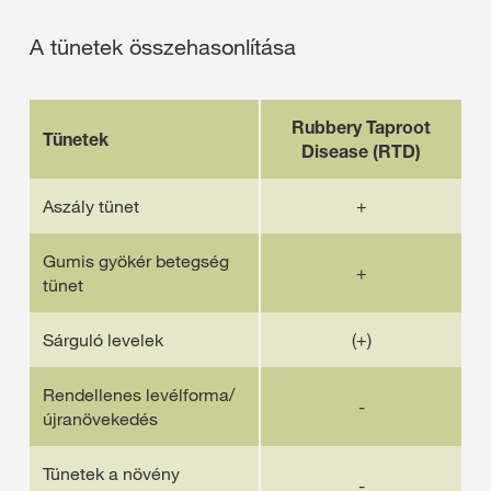
A tünetek összehasonlítása
Rubbery Taproot
Tünetek
Disease (RTD)​
Aszály tünet
+
Gumis gyökér betegség
+
tünet
Sárguló levelek
(+)
Rendellenes levélforma/
-
újranövekedés
Tünetek a növény
-