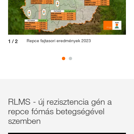
Repce fajtasori eredmények 2023
1
/
2
2
/
RLMS - új rezisztencia gén a
repce fómás betegségével
szemben