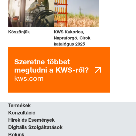
Köszönjük
KWS Kukorica,
Napraforgó, Cirok
katalógus 2025
Szeretne többet
megtudni a KWS-ről?
kws.com
Termékek
Konzultáció
Hírek és Események
Digitális Szolgáltatások
Rólunk