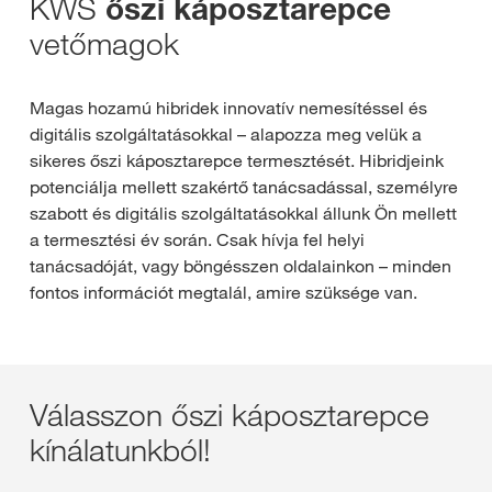
KWS
őszi káposztarepce
vetőmagok
Magas hozamú hibridek innovatív nemesítéssel és
digitális szolgáltatásokkal – alapozza meg velük a
sikeres őszi káposztarepce termesztését. Hibridjeink
potenciálja mellett szakértő tanácsadással, személyre
szabott és digitális szolgáltatásokkal állunk Ön mellett
a termesztési év során. Csak hívja fel helyi
tanácsadóját, vagy böngésszen oldalainkon – minden
fontos információt megtalál, amire szüksége van.
Válasszon őszi káposztarepce
kínálatunkból!