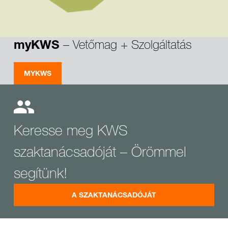
– Vetőmag + Szolgáltatás
myKWS
MYKWS
Keresse meg KWS
szaktanácsadóját – Örömmel
segítünk!
A SZAKTANÁCSADÓJÁT