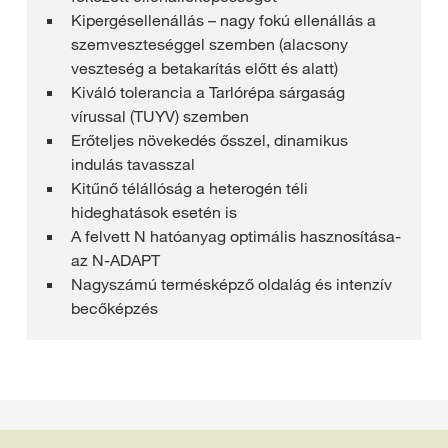
Kipergésellenállás – nagy fokú ellenállás a
szemveszteséggel szemben (alacsony
veszteség a betakarítás előtt és alatt)
Kiváló tolerancia a Tarlórépa sárgaság
vírussal (TUYV) szemben
Erőteljes növekedés ősszel, dinamikus
indulás tavasszal
Kitűnő télállóság a heterogén téli
hideghatások esetén is
A felvett N hatóanyag optimális hasznosítása-
az N-ADAPT
Nagyszámú termésképző oldalág és intenzív
becőképzés