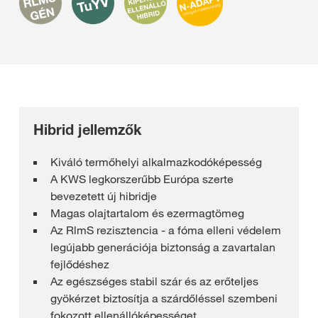
Hibrid jellemzők
Kiváló termőhelyi alkalmazkodóképesség
A KWS legkorszerűbb Európa szerte
bevezetett új hibridje
Magas olajtartalom és ezermagtömeg
Az RlmS rezisztencia - a fóma elleni védelem
legújabb generációja biztonság a zavartalan
fejlődéshez
Az egészséges stabil szár és az erőteljes
gyökérzet biztosítja a szárdőléssel szembeni
fokozott ellenállóképességet