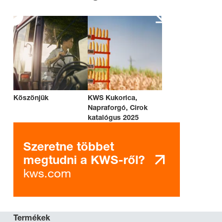
Köszönjük
KWS Kukorica,
Napraforgó, Cirok
katalógus 2025
Szeretne többet
megtudni a KWS-ről?
kws.com
Termékek