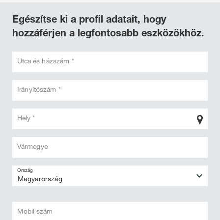
Egészítse ki a profil adatait, hogy
hozzáférjen a legfontosabb eszközökhöz.
Utca és házszám *
Irányítószám *
Hely *
Vármegye
Ország
Mobil szám