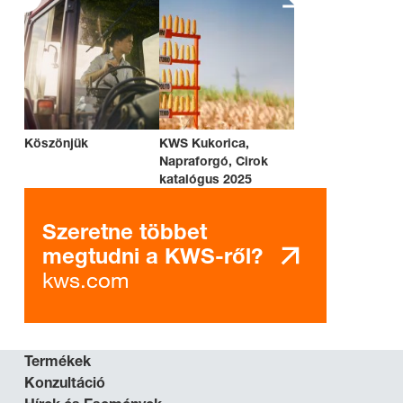
Köszönjük
KWS Kukorica,
Napraforgó, Cirok
katalógus 2025
Szeretne többet
megtudni a KWS-ről?
kws.com
Termékek
Konzultáció