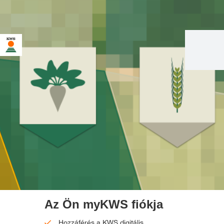
Az Ön myKWS fiókja
Hozzáférés a KWS digitális