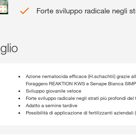
Forte sviluppo radicale negli st
Shop
Contenuti escl
glio
R
Azione nematocida efficace (H.schachtii) grazie a
Foraggero REAKTION KWS e Senape Bianca SIM
Sviluppo giovanile veloce
Temi intern
Forte sviluppo radicale negli strati più profondi del
gruppo KWS
Adatto a semine tardive
kws.com/co
Possibilità di applicazione di fertilizzanti aziendal