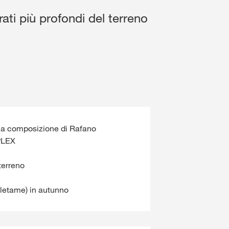
Ortaggi
#ThinkingInGenerations
rati più profondi del terreno
usivi con
myKWS
ACCESSO
EGISTRATI
lla composizione di Rafano
PLEX
del
azionali
 terreno
 al
rp
i (letame) in autunno