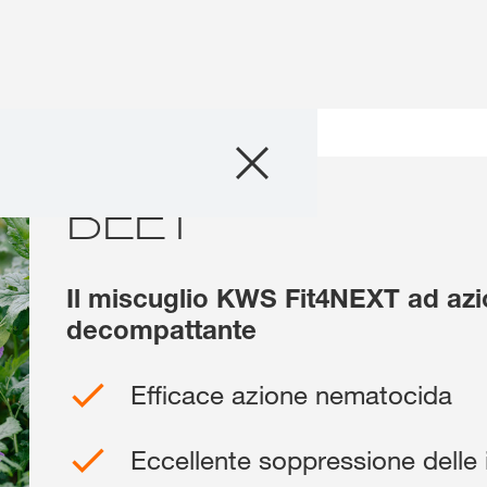
Prodotti
zione delle varietà
BEET
BEET
Consulenza
Servizi digitali
Il miscuglio KWS Fit4NEXT ad az
decompattante
Storie & Eventi
Efficace azione nematocida
Chi Siamo
Eccellente soppressione delle 
Contatti