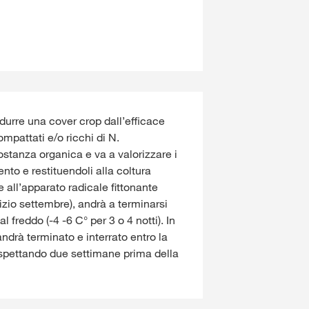
durre una cover crop dall’efficace
pattati e/o ricchi di N.
stanza organica e va a valorizzare i
ento e restituendoli alla coltura
e all’apparato radicale fittonante
zio settembre), andrà a terminarsi
 freddo (-4 -6 C° per 3 o 4 notti). In
ndrà terminato e interrato entro la
aspettando due settimane prima della