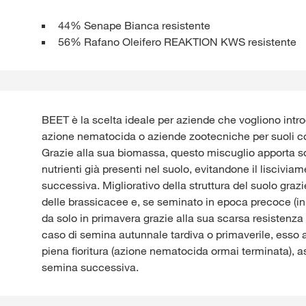
44% Senape Bianca resistente
56% Rafano Oleifero REAKTION KWS resistente
BEET è la scelta ideale per aziende che vogliono intro
azione nematocida o aziende zootecniche per suoli com
Grazie alla sua biomassa, questo miscuglio apporta so
nutrienti già presenti nel suolo, evitandone il lisciviam
successiva. Migliorativo della struttura del suolo grazi
delle brassicacee e, se seminato in epoca precoce (ini
da solo in primavera grazie alla sua scarsa resistenza al
caso di semina autunnale tardiva o primaverile, esso a
piena fioritura (azione nematocida ormai terminata), 
semina successiva.