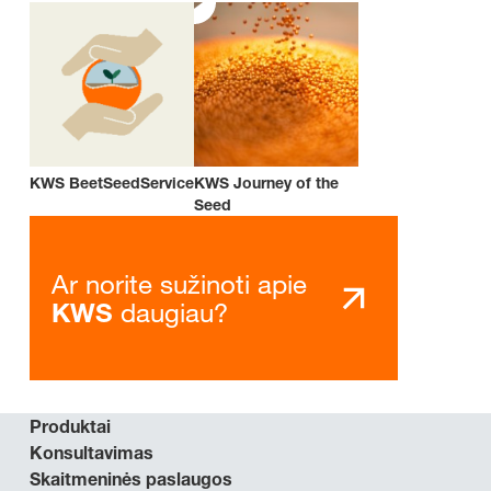
KWS BeetSeedService
KWS Journey of the
Seed
Ar norite sužinoti apie
daugiau?
KWS
Produktai
Konsultavimas
Skaitmeninės paslaugos