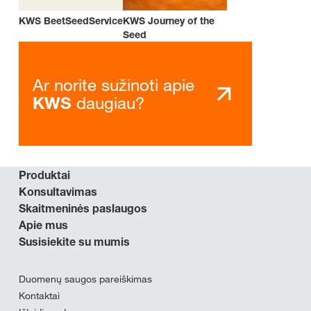
KWS BeetSeedService
KWS Journey of the
Seed
Ar norite sužinoti apie
daugiau?
KWS
Produktai
Konsultavimas
Skaitmeninės paslaugos
Apie mus
Susisiekite su mumis
Duomenų saugos pareiškimas
Kontaktai