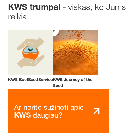
- viskas, ko Jums
KWS trumpai
reikia
KWS BeetSeedService
KWS Journey of the
Seed
Ar norite sužinoti apie
daugiau?
KWS