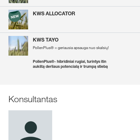
KWS ALLOCATOR
KWS TAYO
PollenPlus® = geriausia apsauga nuo skalsių!
PollenPlus®- hibridiniai rugiai, turintys itin
aukštą derliaus potencialą ir trumpą stiebą
Konsultantas