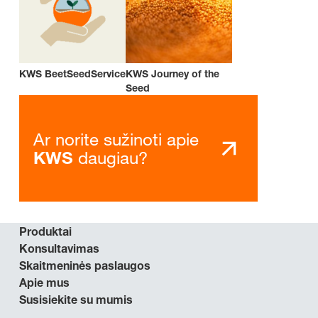
KWS BeetSeedService
KWS Journey of the
Seed
Ar norite sužinoti apie
daugiau?
KWS
Produktai
Konsultavimas
Skaitmeninės paslaugos
Apie mus
Susisiekite su mumis