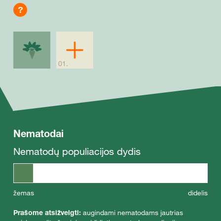
?
Nematodai
Nematodų populiacijos dydis
žemas
didelis
Prašome atsižvelgti:
augindami nematodams jautrias