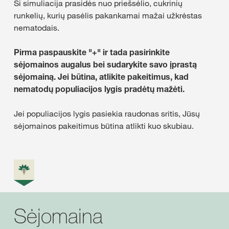
Ši simuliacija prasidės nuo priešsėlio, cukrinių
runkelių, kurių pasėlis pakankamai mažai užkrėstas
nematodais.
Pirma paspauskite "+" ir tada pasirinkite
sėjomainos augalus bei sudarykite savo įprastą
sėjomainą. Jei būtina, atlikite pakeitimus, kad
nematodų populiacijos lygis pradėtų mažėti.
Jei populiacijos lygis pasiekia raudonas sritis, Jūsų
sėjomainos pakeitimus būtina atlikti kuo skubiau.
Sėjomaina