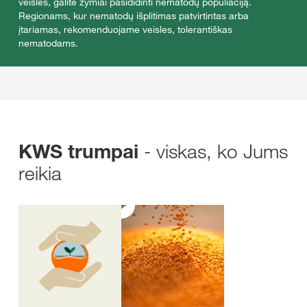
veisles, galite žymiai pasididinti nematodų populiaciją.
Regionams, kur nematodų išplitimas patvirtintas arba
įtariamas, rekomenduojame veisles, tolerantiškas
nematodams.
- viskas, ko Jums
KWS trumpai
reikia