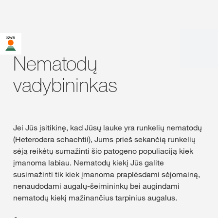
Nematodų
vadybininkas
Jei Jūs įsitikinę, kad Jūsų lauke yra runkelių nematodų
(Heterodera schachtii), Jums prieš sekančią runkelių
sėją reikėtų sumažinti šio patogeno populiaciją kiek
įmanoma labiau. Nematodų kiekį Jūs galite
susimažinti tik kiek įmanoma praplėsdami sėjomainą,
nenaudodami augalų-šeimininkų bei augindami
nematodų kiekį mažinančius tarpinius augalus.