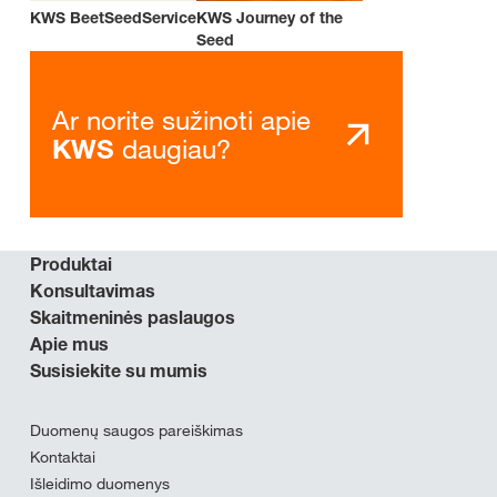
KWS BeetSeedService
KWS Journey of the
Seed
Ar norite sužinoti apie
daugiau?
KWS
Produktai
Konsultavimas
Skaitmeninės paslaugos
Apie mus
Susisiekite su mumis
Duomenų saugos pareiškimas
Kontaktai
Išleidimo duomenys