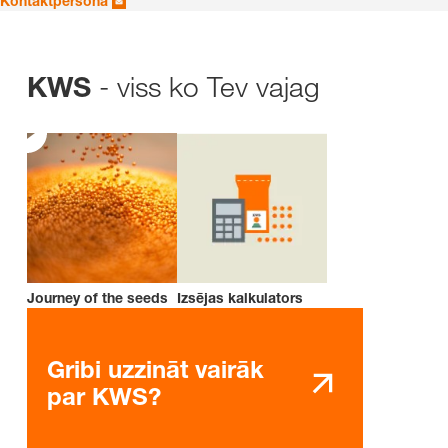
Kontaktpersona
- viss ko Tev vajag
KWS
Journey of the seeds
Izsējas kalkulators
Gribi uzzināt vairāk
par KWS?