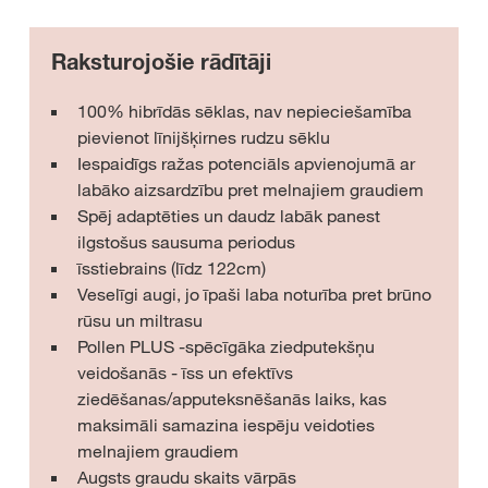
Raksturojošie rādītāji
100% hibrīdās sēklas, nav nepieciešamība
pievienot līnijšķirnes rudzu sēklu
Iespaidīgs ražas potenciāls apvienojumā ar
labāko aizsardzību pret melnajiem graudiem
Spēj adaptēties un daudz labāk panest
ilgstošus sausuma periodus
īsstiebrains (līdz 122cm)
Veselīgi augi, jo īpaši laba noturība pret brūno
rūsu un miltrasu
Pollen PLUS -spēcīgāka ziedputekšņu
veidošanās - īss un efektīvs
ziedēšanas/apputeksnēšanās laiks, kas
maksimāli samazina iespēju veidoties
melnajiem graudiem
Augsts graudu skaits vārpās