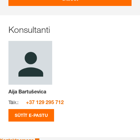
Konsultanti
Aija Bartuševica
Tālr.:
+37 129 295 712
SŪTĪT E-PASTU