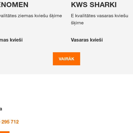
ENOMEN
KWS SHARKI
valitātes ziemas kviešu šķirne
E kvalitātes vasaras kviešu
šķirne
mas kvieši
Vasaras kvieši
VAIRĀK
a
 295 712