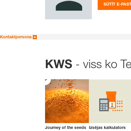
SŪTĪT E-PAS
Kontaktpersona
- viss ko T
KWS
Journey of the seeds
Izsējas kalkulators