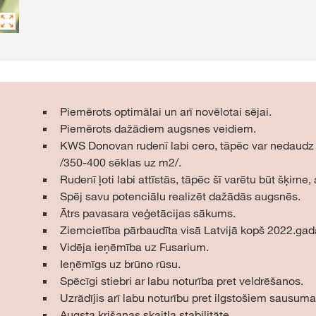
Piemērots optimālai un arī novēlotai sējai.
Piemērots dažādiem augsnes veidiem.
KWS Donovan rudenī labi cero, tāpēc var nedaudz
/350-400 sēklas uz m2/.
Rudenī ļoti labi attīstās, tāpēc šī varētu būt šķirne
Spēj savu potenciālu realizēt dažādās augsnēs.
Ātrs pavasara veģetācijas sākums.
Ziemcietība pārbaudīta visā Latvijā kopš 2022.gad
Vidēja ieņēmība uz Fusarium.
Ieņēmīgs uz brūno rūsu.
Spēcīgi stiebri ar labu noturība pret veldrēšanos.
Uzrādījis arī labu noturību pret ilgstošiem sausum
Augsta krišanas skaitļa stabilitāte.