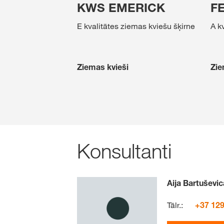
KWS EMERICK
F
E kvalitātes ziemas kviešu šķirne
A k
Ziemas kvieši
Zie
Konsultanti
Aija Bartuševic
Tālr.:
+37 129