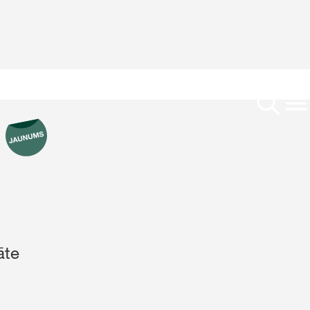
Mieži
Auzas
Hibrīdie ziemas rudzi
Par mums
Kvieši
Uzņēmums
Zirņi
ms
Karjera
Kukurūza
āte
kās tēmas
rp