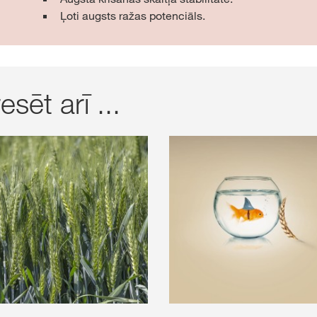
Ļoti augsts ražas potenciāls.
sēt arī ...