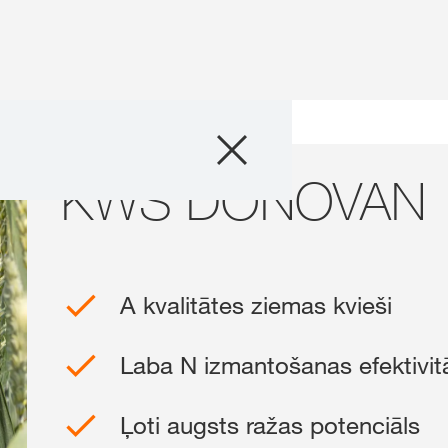
Produkti
N
KWS DONOVAN
Konsultācijas
Par mums
A kvalitātes ziemas kvieši
Sazinies ar mu
Laba N izmantošanas efektivit
KWS grupas
starptautis
kws.com/co
Ļoti augsts ražas potenciāls