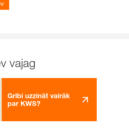
TU
ev vajag
Gribi uzzināt vairāk
par KWS?