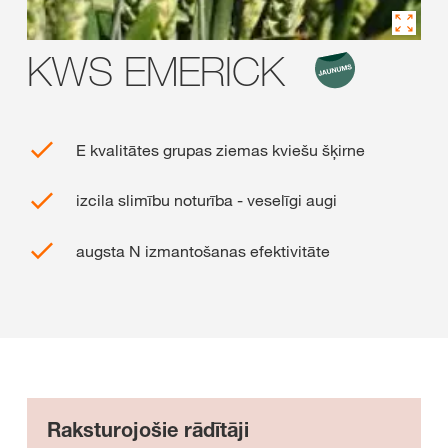
KWS EMERICK
E kvalitātes grupas ziemas kviešu šķirne
izcila slimību noturība - veselīgi augi
augsta N izmantošanas efektivitāte
Raksturojošie rādītāji