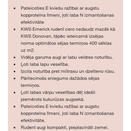
Pateicoties E kviešu ražībai ar augstu
kopproteīna līmeni, ļoti laba N izmantošanas
efektivitāte
KWS Emerick rudenī cero nedaudz mazāk kā
KWS Donovan, tāpēc ieteicamā izsējas
norma optimālos sējas termiņos 400 sēklas
uz m2.
Vidēja garuma augi ar labu veldres noturību.
Ļoti laba lapu veselība.
Izcila noturība pret miltrasu un dzelteno rūsu.
Pārliecinošs sniegums dažādos sējas
termiņos.
Ļoti labas vārpu veselības dēļ ideāli
piemērots kukurūzas augsekā.
Pateicoties E kviešu ražībai ar augstu
kopproteīna līmeni, ļoti laba N izmantošanas
efektivitāte.
Rudenī augi kompakti, pieplacināti zemei.