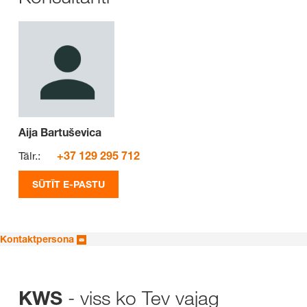
Aija Bartuševica
Tālr.:
+37 129 295 712
SŪTĪT E-PASTU
Kontaktpersona
- viss ko Tev vajag
KWS