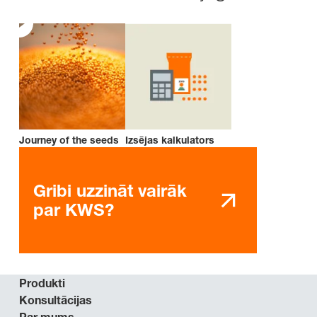
Journey of the seeds
Izsējas kalkulators
Gribi uzzināt vairāk
par KWS?
Produkti
Konsultācijas