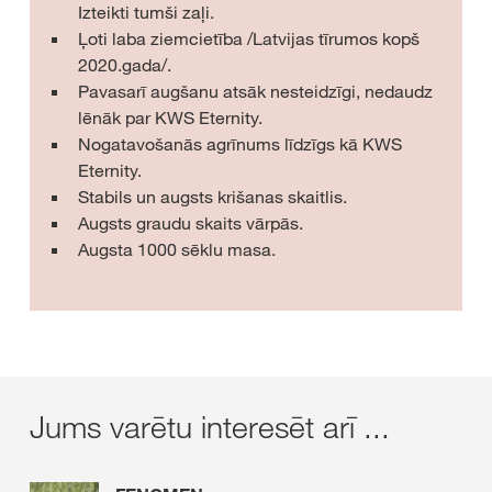
Izteikti tumši zaļi.
Ļoti laba ziemcietība /Latvijas tīrumos kopš
2020.gada/.
Pavasarī augšanu atsāk nesteidzīgi, nedaudz
lēnāk par KWS Eternity.
Nogatavošanās agrīnums līdzīgs kā KWS
Eternity.
Stabils un augsts krišanas skaitlis.
Augsts graudu skaits vārpās.
Augsta 1000 sēklu masa.
Jums varētu interesēt arī ...