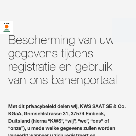
U bent op de KWS-website voor Nederland. Er bestaat een
alternatieve webpagina in uw land voor deze pagina:
Bescherming van uw
Wilt u nu veranderen?
gegevens tijdens
VERANDER
NIET MEER
DEZE KEER NIET
VERANDEREN
registratie en gebruik
NU
VRAGEN
van ons banenportaal
Met dit privacybeleid delen wij, KWS SAAT SE & Co.
KGaA, Grimsehlstrasse 31, 37574 Einbeck,
Duitsland (hierna “KWS”, “wij”, “we”, “ons” of
“onze”), u mede welke gegevens zullen worden
verwerkt wanneer u zich registreert en