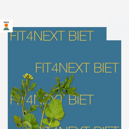
U bent op de KWS-website voor Nederland. Er bestaat een
alternatieve webpagina in uw land voor deze pagina:
Wilt u nu veranderen?
VERANDER
NIET MEER
DEZE KEER NIET
VERANDEREN
NU
VRAGEN