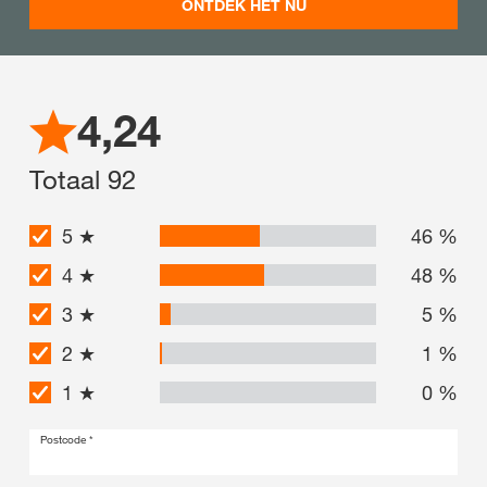
ONTDEK HET NU
4,24
Totaal
92
5 ★
46
%
4 ★
48
%
3 ★
5
%
2 ★
1
%
1 ★
0
%
Postcode *