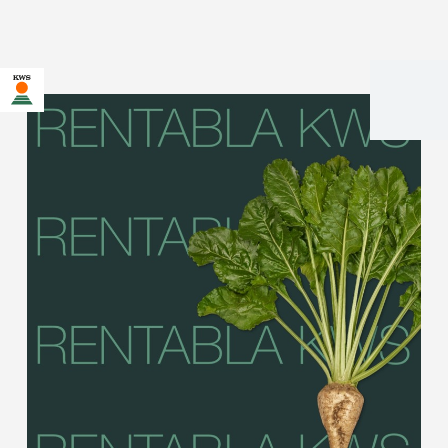
U bent op de KWS-website voor Nederland. Er bestaat een
alternatieve webpagina in uw land voor deze pagina:
Wilt u nu veranderen?
VERANDER
NIET MEER
DEZE KEER NIET
VERANDEREN
NU
VRAGEN