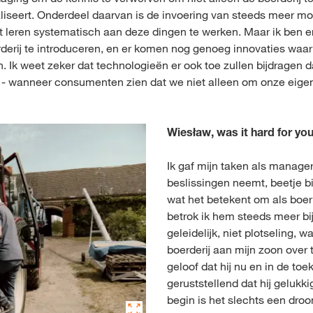
aliseert. Onderdeel daarvan is de invoering van steeds meer 
st leren systematisch aan deze dingen te werken. Maar ik ben 
derij te introduceren, en er komen nog genoeg innovaties waar
 Ik weet zeker dat technologieën er ook toe zullen bijdragen 
n - wanneer consumenten zien dat we niet alleen om onze eige
Wiesław, was it hard for yo
Ik gaf mijn taken als manager
beslissingen neemt, beetje bij
wat het betekent om als boer 
betrok ik hem steeds meer bij
geleidelijk, niet plotseling, 
boerderij aan mijn zoon over
geloof dat hij nu en in de toe
geruststellend dat hij gelukkig
begin is het slechts een dro