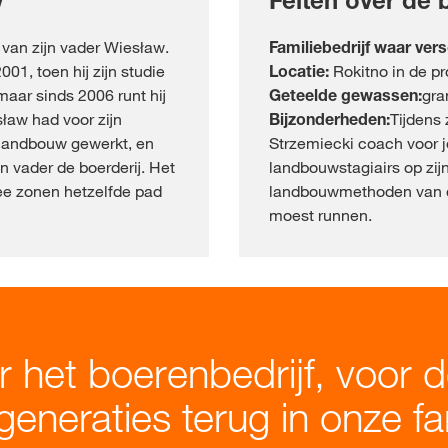
w
Feiten over de 
 van zijn vader Wiesław.
Familiebedrijf waar ver
001, toen hij zijn studie
Locatie:
Rokitno in de pr
aar sinds 2006 runt hij
Geteelde gewassen:
gra
sław had voor zijn
Bijzonderheden:
Tijdens
 landbouw gewerkt, en
Strzemiecki coach voor j
jn vader de boerderij. Het
landbouwstagiairs op zij
wee zonen hetzelfde pad
landbouwmethoden van die
moest runnen.
r het boerenbedrijf, voor d
generaties terug in onze fam