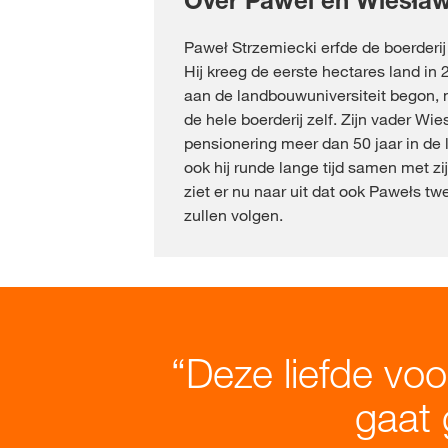
Over Pawel en Wiesła
Paweł Strzemiecki erfde de boerderij
Hij kreeg de eerste hectares land in 2
aan de landbouwuniversiteit begon, m
de hele boerderij zelf. Zijn vader Wie
pensionering meer dan 50 jaar in de
ook hij runde lange tijd samen met zi
ziet er nu naar uit dat ook Pawełs t
zullen volgen.
Deze liefde voo
gaat 