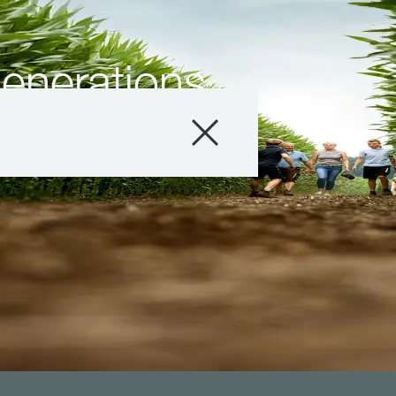
enerations
ren
Producten
Advies
Verhalen & Eve
Digitale Dienste
Over ons
Carriére