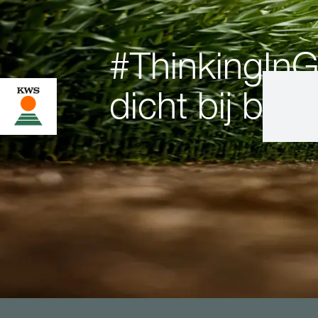
#ThinkingInG
dicht bij boe