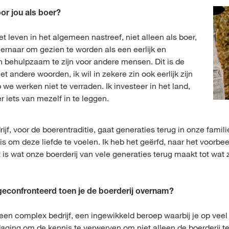
or jou als boer?
et leven in het algemeen nastreef, niet alleen als boer,
 ernaar om gezien te worden als een eerlijk en
behulpzaam te zijn voor andere mensen. Dit is de
t andere woorden, ik wil in zekere zin ook eerlijk zijn
e werken niet te verraden. Ik investeer in het land,
 iets van mezelf in te leggen.
jf, voor de boerentraditie, gaat generaties terug in onze famili
 is om deze liefde te voelen. Ik heb het geërfd, naar het voorbe
t is wat onze boerderij van vele generaties terug maakt tot wat 
geconfronteerd toen je de boerderij overnam?
 een complex bedrijf, een ingewikkeld beroep waarbij je op ve
aging om de kennis te verwerven om niet alleen de boerderij 