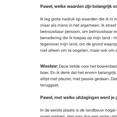
Paweł, welke waarden zijn belangrijk vo
Ik leg grote nadruk op waarden die ik in h
maar als mens in het algemeen. Ik streef
betrouwbaar persoon, om betrouwbaar en 
benadering die ik toepas op mijn land - me
tegenover mijn land, om de grond waarop w
niet alleen om te oogsten, maar ook om er
Wiesław:
Deze liefde voor het boerenbedri
boer. En ik denk dat het enorm belangrijk
altijd met plezier, met passie gedaan. Da
teruggaat.
Paweł, met welke uitdagingen werd je 
In de eerste plaats is de landbouw nogal
moet opdoen. Het was dus een grote uitd