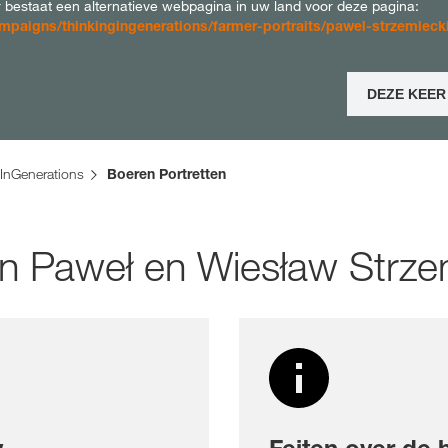
bestaat een alternatieve webpagina in uw land voor deze pagina:
aigns/thinkingingenerations/farmer-portraits/pawel-strzemiecki
Contact
DEZE KEER
Exclusieve inh
met
myKWS
InGenerations
Boeren Portretten
R
n Paweł en Wiesław Strzem
Internationa
onderwerp
KWS-groep 