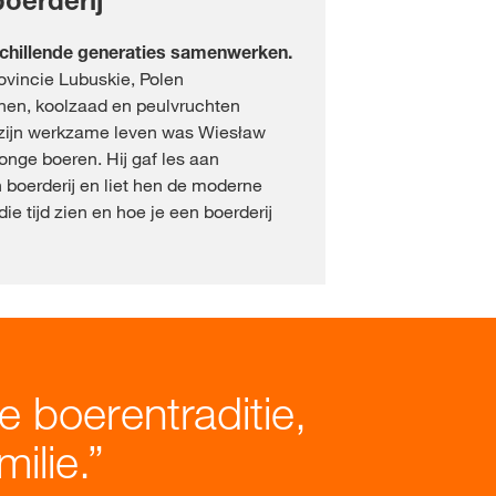
boerderij
schillende generaties samenwerken.
ovincie Lubuskie, Polen
nen, koolzaad en peulvruchten
 zijn werkzame leven was Wiesław
onge boeren. Hij gaf les aan
n boerderij en liet hen de moderne
 tijd zien en hoe je een boerderij
e boerentraditie,
ilie.